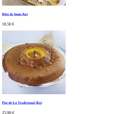
Bôla de Atum (kg)
Preço
18,50 €
Pão-de-Ló Tradicional (Kg)
Preço
25,90 €