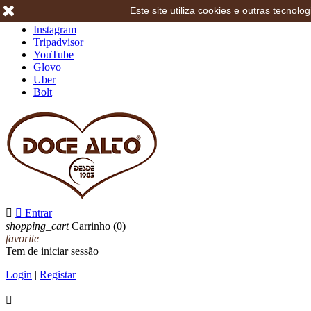
Este site utiliza cookies e outras tecno
Facebook
Instagram
Tripadvisor
YouTube
Glovo
Uber
Bolt


Entrar
shopping_cart
Carrinho
(0)
favorite
Tem de iniciar sessão
Login
|
Registar
