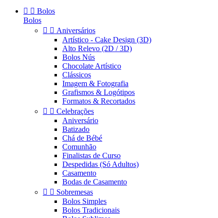


Bolos
Bolos


Aniversários
Artístico - Cake Design (3D)
Alto Relevo (2D / 3D)
Bolos Nús
Chocolate Artístico
Clássicos
Imagem & Fotografia
Grafismos & Logótipos
Formatos & Recortados


Celebrações
Aniversário
Batizado
Chá de Bébé
Comunhão
Finalistas de Curso
Despedidas (Só Adultos)
Casamento
Bodas de Casamento


Sobremesas
Bolos Simples
Bolos Tradicionais