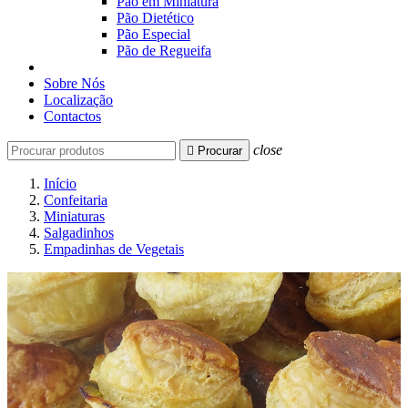
Pão em Miniatura
Pão Dietético
Pão Especial
Pão de Regueifa
Sobre Nós
Localização
Contactos
close

Procurar
Início
Confeitaria
Miniaturas
Salgadinhos
Empadinhas de Vegetais