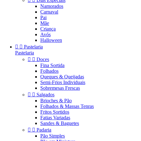


Dias Especiais
Namorados
Carnaval
Pai
Mãe
Criança
Avós
Halloween


Pastelaria
Pastelaria


Doces
Fina Sortida
Folhados
Queques & Queijadas
Semi-Frios Individuais
Sobremesas Frescas


Salgados
Brioches & Pão
Folhados & Massas Tenras
Fritos Sortidos
Fatias Variadas
Sandes & Baguetes


Padaria
Pão Simples