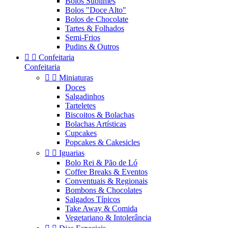
Bolos Sublimes
Bolos "Doce Alto"
Bolos de Chocolate
Tartes & Folhados
Semi-Frios
Pudins & Outros


Confeitaria
Confeitaria


Miniaturas
Doces
Salgadinhos
Tarteletes
Biscoitos & Bolachas
Bolachas Artísticas
Cupcakes
Popcakes & Cakesicles


Iguarias
Bolo Rei & Pão de Ló
Coffee Breaks & Eventos
Conventuais & Regionais
Bombons & Chocolates
Salgados Típicos
Take Away & Comida
Vegetariano & Intolerância