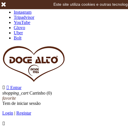
Este site utiliza cookies e outras tecno
Facebook
Instagram
Tripadvisor
YouTube
Glovo
Uber
Bolt


Entrar
shopping_cart
Carrinho
(0)
favorite
Tem de iniciar sessão
Login
|
Registar
