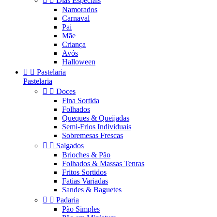


Dias Especiais
Namorados
Carnaval
Pai
Mãe
Criança
Avós
Halloween


Pastelaria
Pastelaria


Doces
Fina Sortida
Folhados
Queques & Queijadas
Semi-Frios Individuais
Sobremesas Frescas


Salgados
Brioches & Pão
Folhados & Massas Tenras
Fritos Sortidos
Fatias Variadas
Sandes & Baguetes


Padaria
Pão Simples