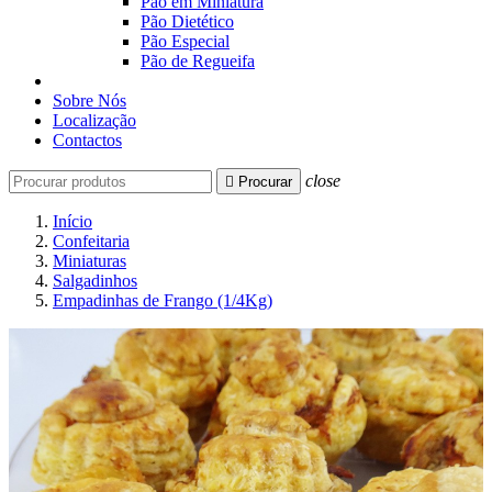
Pão em Miniatura
Pão Dietético
Pão Especial
Pão de Regueifa
Sobre Nós
Localização
Contactos
close

Procurar
Início
Confeitaria
Miniaturas
Salgadinhos
Empadinhas de Frango (1/4Kg)