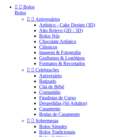


Bolos
Bolos


Aniversários
Artístico - Cake Design (3D)
Alto Relevo (2D / 3D)
Bolos Nús
Chocolate Artístico
Clássicos
Imagem & Fotografia
Grafismos & Logótipos
Formatos & Recortados


Celebrações
Aniversário
Batizado
Chá de Bébé
Comunhão
Finalistas de Curso
Despedidas (Só Adultos)
Casamento
Bodas de Casamento


Sobremesas
Bolos Simples
Bolos Tradicionais