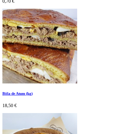
Preço
0,70 €
Bôla de Atum (kg)
Preço
18,50 €