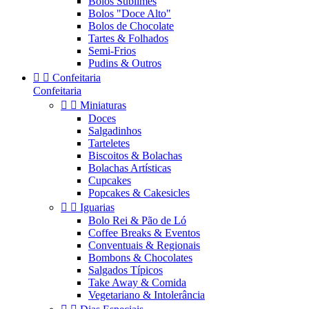
Bolos Sublimes
Bolos "Doce Alto"
Bolos de Chocolate
Tartes & Folhados
Semi-Frios
Pudins & Outros


Confeitaria
Confeitaria


Miniaturas
Doces
Salgadinhos
Tarteletes
Biscoitos & Bolachas
Bolachas Artísticas
Cupcakes
Popcakes & Cakesicles


Iguarias
Bolo Rei & Pão de Ló
Coffee Breaks & Eventos
Conventuais & Regionais
Bombons & Chocolates
Salgados Típicos
Take Away & Comida
Vegetariano & Intolerância