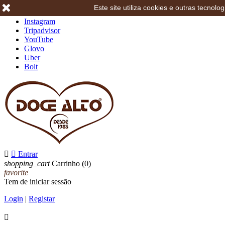
Este site utiliza cookies e outras tecno
Facebook
Instagram
Tripadvisor
YouTube
Glovo
Uber
Bolt


Entrar
shopping_cart
Carrinho
(0)
favorite
Tem de iniciar sessão
Login
|
Registar
