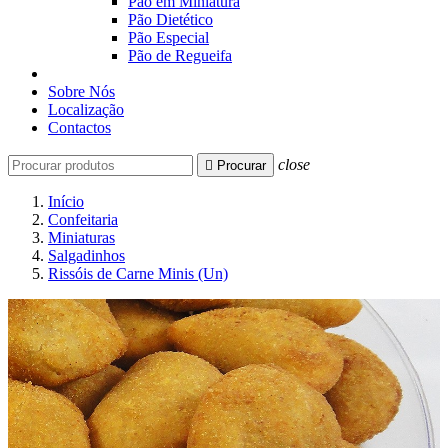
Pão em Miniatura
Pão Dietético
Pão Especial
Pão de Regueifa
Sobre Nós
Localização
Contactos
close

Procurar
Início
Confeitaria
Miniaturas
Salgadinhos
Rissóis de Carne Minis (Un)