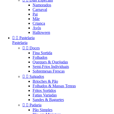


Dias Especiais
Namorados
Carnaval
Pai
Mãe
Criança
Avós
Halloween


Pastelaria
Pastelaria


Doces
Fina Sortida
Folhados
Queques & Queijadas
Semi-Frios Individuais
Sobremesas Frescas


Salgados
Brioches & Pão
Folhados & Massas Tenras
Fritos Sortidos
Fatias Variadas
Sandes & Baguetes


Padaria
Pão Simples