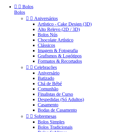


Bolos
Bolos


Aniversários
Artístico - Cake Design (3D)
Alto Relevo (2D / 3D)
Bolos Nús
Chocolate Artístico
Clássicos
Imagem & Fotografia
Grafismos & Logótipos
Formatos & Recortados


Celebrações
Aniversário
Batizado
Chá de Bébé
Comunhão
Finalistas de Curso
Despedidas (Só Adultos)
Casamento
Bodas de Casamento


Sobremesas
Bolos Simples
Bolos Tradicionais