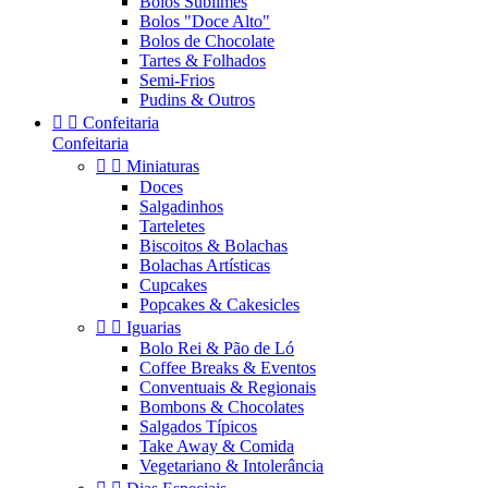
Bolos Sublimes
Bolos "Doce Alto"
Bolos de Chocolate
Tartes & Folhados
Semi-Frios
Pudins & Outros


Confeitaria
Confeitaria


Miniaturas
Doces
Salgadinhos
Tarteletes
Biscoitos & Bolachas
Bolachas Artísticas
Cupcakes
Popcakes & Cakesicles


Iguarias
Bolo Rei & Pão de Ló
Coffee Breaks & Eventos
Conventuais & Regionais
Bombons & Chocolates
Salgados Típicos
Take Away & Comida
Vegetariano & Intolerância