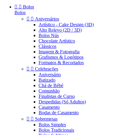


Bolos
Bolos


Aniversários
Artístico - Cake Design (3D)
Alto Relevo (2D / 3D)
Bolos Nús
Chocolate Artístico
Clássicos
Imagem & Fotografia
Grafismos & Logótipos
Formatos & Recortados


Celebrações
Aniversário
Batizado
Chá de Bébé
Comunhão
Finalistas de Curso
Despedidas (Só Adultos)
Casamento
Bodas de Casamento


Sobremesas
Bolos Simples
Bolos Tradicionais