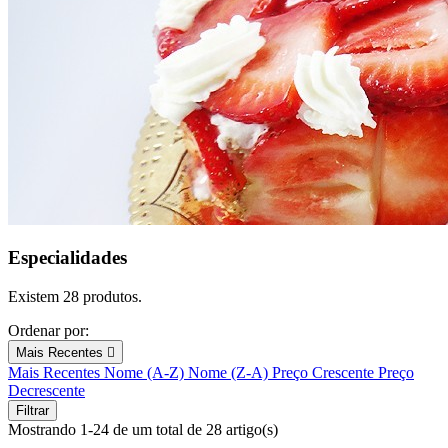
Especialidades
Existem 28 produtos.
Ordenar por:
Mais Recentes

Mais Recentes
Nome (A-Z)
Nome (Z-A)
Preço Crescente
Preço
Decrescente
Filtrar
Mostrando 1-24 de um total de 28 artigo(s)