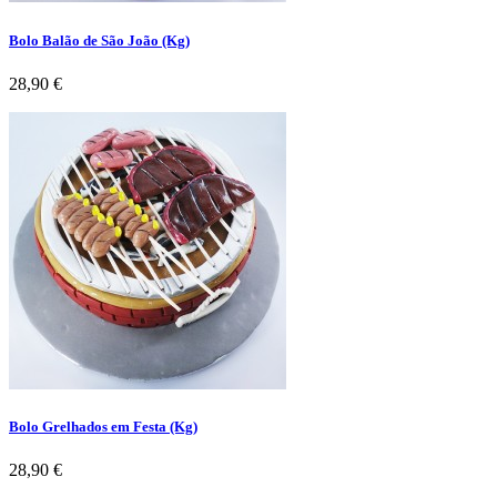
Bolo Balão de São João (Kg)
Preço
28,90 €
Bolo Grelhados em Festa (Kg)
Preço
28,90 €