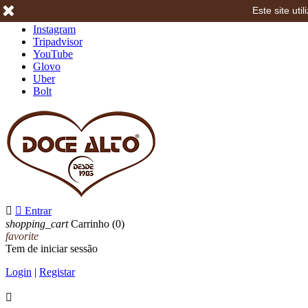
Este site ut
Facebook
Instagram
Tripadvisor
YouTube
Glovo
Uber
Bolt


Entrar
shopping_cart
Carrinho
(0)
favorite
Tem de iniciar sessão
Login
|
Registar
