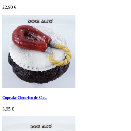
Preço
22,90 €
Cupcake Chouriço de São...
Preço
3,95 €