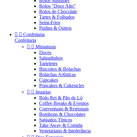
Bolos Sublimes
Bolos "Doce Alto"
Bolos de Chocolate
Tartes & Folhados
Semi-Frios
Pudins & Outros


Confeitaria
Confeitaria


Miniaturas
Doces
Salgadinhos
Tarteletes
Biscoitos & Bolachas
Bolachas Artísticas
Cupcakes
Popcakes & Cakesicles


Iguarias
Bolo Rei & Pão de Ló
Coffee Breaks & Eventos
Conventuais & Regionais
Bombons & Chocolates
Salgados Típicos
Take Away & Comida
Vegetariano & Intolerância