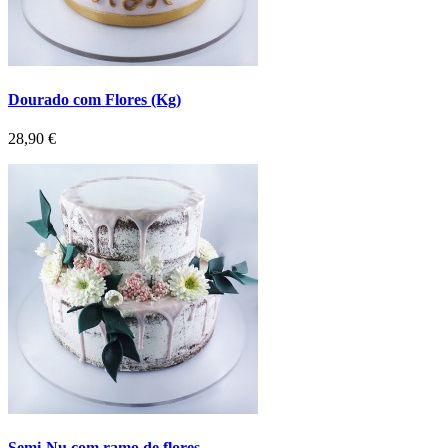
Dourado com Flores (Kg)
Preço
28,90 €
Semi-Nu com ramo de flores...