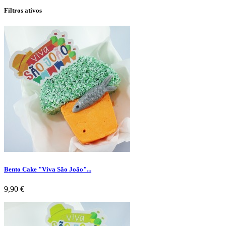
Filtros ativos
Bento Cake "Viva São João"...
Preço
9,90 €