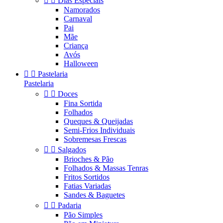


Dias Especiais
Namorados
Carnaval
Pai
Mãe
Criança
Avós
Halloween


Pastelaria
Pastelaria


Doces
Fina Sortida
Folhados
Queques & Queijadas
Semi-Frios Individuais
Sobremesas Frescas


Salgados
Brioches & Pão
Folhados & Massas Tenras
Fritos Sortidos
Fatias Variadas
Sandes & Baguetes


Padaria
Pão Simples