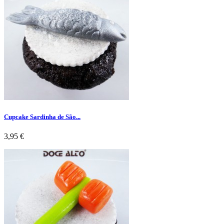
Cupcake Sardinha de São...
Preço
3,95 €