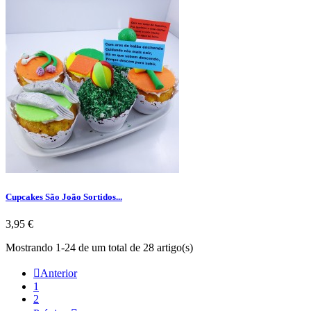
Cupcakes São João Sortidos...
Preço
3,95 €
Mostrando 1-24 de um total de 28 artigo(s)

Anterior
1
2