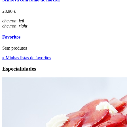
Preço
28,90 €
chevron_left
chevron_right
Favoritos
Sem produtos
» Minhas listas de favoritos
Especialidades