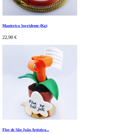
Manjerico Sorridente (Kg)
Preço
22,90 €
Flor de São João Artístico...