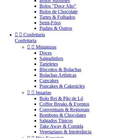
Bolos Sublimes
Bolos "Doce Alto"
Bolos de Chocolate
Tartes & Folhados
Semi-Frios
Pudins & Outros


Confeitaria
Confeitaria


Miniaturas
Doces
Salgadinhos
Tarteletes
Biscoitos & Bolachas
Bolachas Artísticas
Cupcakes
Popcakes & Cakesicles


Iguarias
Bolo Rei & Pão de Ló
Coffee Breaks & Eventos
Conventuais & Regionais
Bombons & Chocolates
Salgados Típicos
Take Away & Comida
Vegetariano & Intolerância