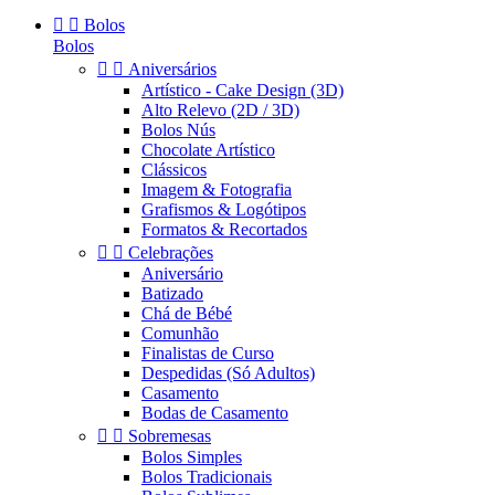


Bolos
Bolos


Aniversários
Artístico - Cake Design (3D)
Alto Relevo (2D / 3D)
Bolos Nús
Chocolate Artístico
Clássicos
Imagem & Fotografia
Grafismos & Logótipos
Formatos & Recortados


Celebrações
Aniversário
Batizado
Chá de Bébé
Comunhão
Finalistas de Curso
Despedidas (Só Adultos)
Casamento
Bodas de Casamento


Sobremesas
Bolos Simples
Bolos Tradicionais