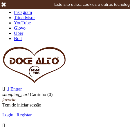
Este site utiliza cookies e outras tecno
Facebook
Instagram
Tripadvisor
YouTube
Glovo
Uber
Bolt


Entrar
shopping_cart
Carrinho
(0)
favorite
Tem de iniciar sessão
Login
|
Registar
