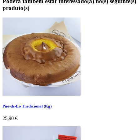
Poderá também estar interessado(a) no(s) seguinte(s)
produto(s)
Pão-de-Ló Tradicional (Kg)
Preço
25,90 €