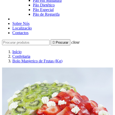
Pão em Miniatura
Pão Dietético
Pão Especial
Pão de Regueifa
Sobre Nós
Localização
Contactos
close

Procurar
Início
Confeitaria
Bolo Manjerico de Frutas (Kg)