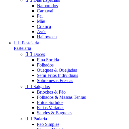


Dias Especiais
Namorados
Carnaval
Pai
Mãe
Criança
Avós
Halloween


Pastelaria
Pastelaria


Doces
Fina Sortida
Folhados
Queques & Queijadas
Semi-Frios Individuais
Sobremesas Frescas


Salgados
Brioches & Pão
Folhados & Massas Tenras
Fritos Sortidos
Fatias Variadas
Sandes & Baguetes


Padaria
Pão Simples