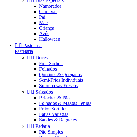


Dias Especiais
Namorados
Carnaval
Pai
Mãe
Criança
Avós
Halloween


Pastelaria
Pastelaria


Doces
Fina Sortida
Folhados
Queques & Queijadas
Semi-Frios Individuais
Sobremesas Frescas


Salgados
Brioches & Pão
Folhados & Massas Tenras
Fritos Sortidos
Fatias Variadas
Sandes & Baguetes


Padaria
Pão Simples