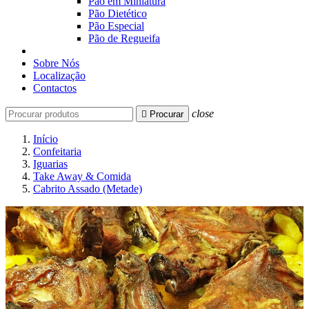
Pão em Miniatura
Pão Dietético
Pão Especial
Pão de Regueifa
Sobre Nós
Localização
Contactos
close

Procurar
Início
Confeitaria
Iguarias
Take Away & Comida
Cabrito Assado (Metade)