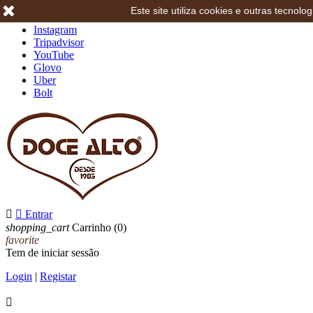
Este site utiliza cookies e outras tecno
Facebook
Instagram
Tripadvisor
YouTube
Glovo
Uber
Bolt


Entrar
shopping_cart
Carrinho
(0)
favorite
Tem de iniciar sessão
Login
|
Registar
