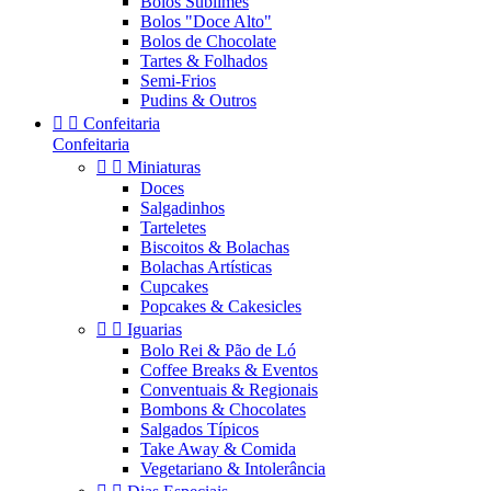
Bolos Sublimes
Bolos "Doce Alto"
Bolos de Chocolate
Tartes & Folhados
Semi-Frios
Pudins & Outros


Confeitaria
Confeitaria


Miniaturas
Doces
Salgadinhos
Tarteletes
Biscoitos & Bolachas
Bolachas Artísticas
Cupcakes
Popcakes & Cakesicles


Iguarias
Bolo Rei & Pão de Ló
Coffee Breaks & Eventos
Conventuais & Regionais
Bombons & Chocolates
Salgados Típicos
Take Away & Comida
Vegetariano & Intolerância