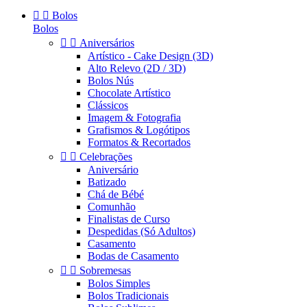


Bolos
Bolos


Aniversários
Artístico - Cake Design (3D)
Alto Relevo (2D / 3D)
Bolos Nús
Chocolate Artístico
Clássicos
Imagem & Fotografia
Grafismos & Logótipos
Formatos & Recortados


Celebrações
Aniversário
Batizado
Chá de Bébé
Comunhão
Finalistas de Curso
Despedidas (Só Adultos)
Casamento
Bodas de Casamento


Sobremesas
Bolos Simples
Bolos Tradicionais