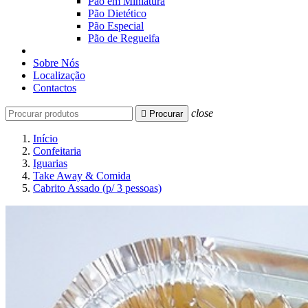
Pão em Miniatura
Pão Dietético
Pão Especial
Pão de Regueifa
Sobre Nós
Localização
Contactos
close

Procurar
Início
Confeitaria
Iguarias
Take Away & Comida
Cabrito Assado (p/ 3 pessoas)