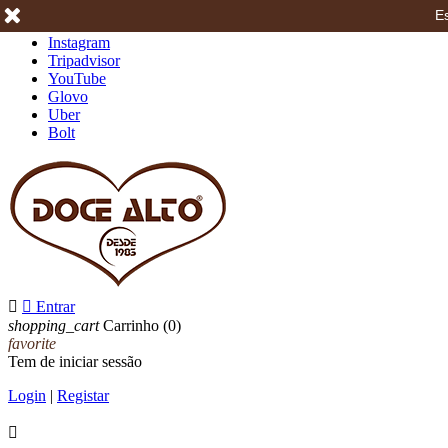
Es
Facebook
Instagram
Tripadvisor
YouTube
Glovo
Uber
Bolt


Entrar
shopping_cart
Carrinho
(0)
favorite
Tem de iniciar sessão
Login
|
Registar
