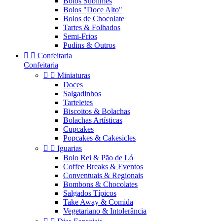
Bolos Sublimes
Bolos "Doce Alto"
Bolos de Chocolate
Tartes & Folhados
Semi-Frios
Pudins & Outros


Confeitaria
Confeitaria


Miniaturas
Doces
Salgadinhos
Tarteletes
Biscoitos & Bolachas
Bolachas Artísticas
Cupcakes
Popcakes & Cakesicles


Iguarias
Bolo Rei & Pão de Ló
Coffee Breaks & Eventos
Conventuais & Regionais
Bombons & Chocolates
Salgados Típicos
Take Away & Comida
Vegetariano & Intolerância