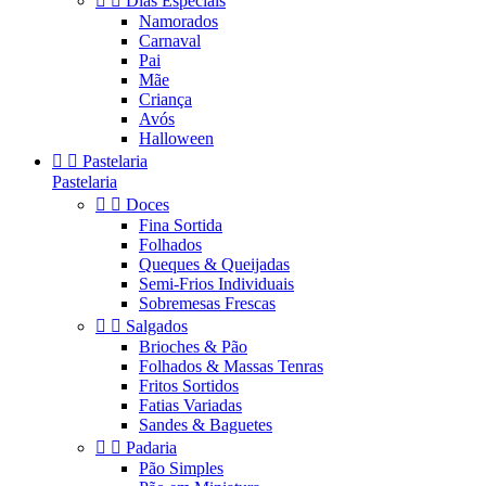


Dias Especiais
Namorados
Carnaval
Pai
Mãe
Criança
Avós
Halloween


Pastelaria
Pastelaria


Doces
Fina Sortida
Folhados
Queques & Queijadas
Semi-Frios Individuais
Sobremesas Frescas


Salgados
Brioches & Pão
Folhados & Massas Tenras
Fritos Sortidos
Fatias Variadas
Sandes & Baguetes


Padaria
Pão Simples