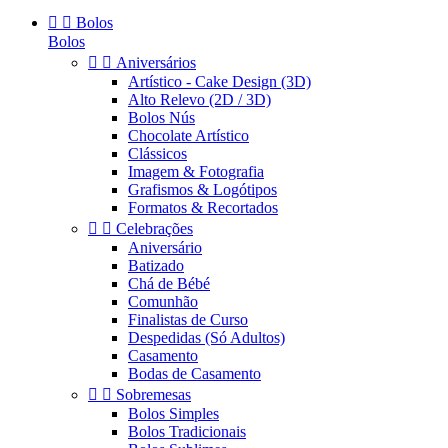


Bolos
Bolos


Aniversários
Artístico - Cake Design (3D)
Alto Relevo (2D / 3D)
Bolos Nús
Chocolate Artístico
Clássicos
Imagem & Fotografia
Grafismos & Logótipos
Formatos & Recortados


Celebrações
Aniversário
Batizado
Chá de Bébé
Comunhão
Finalistas de Curso
Despedidas (Só Adultos)
Casamento
Bodas de Casamento


Sobremesas
Bolos Simples
Bolos Tradicionais