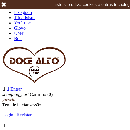
Este site utiliza cookies e outras tecno
Facebook
Instagram
Tripadvisor
YouTube
Glovo
Uber
Bolt


Entrar
shopping_cart
Carrinho
(0)
favorite
Tem de iniciar sessão
Login
|
Registar
