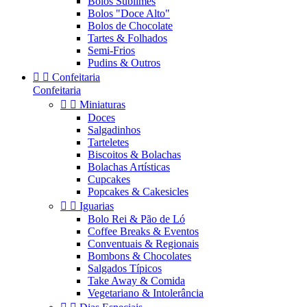
Bolos Sublimes
Bolos "Doce Alto"
Bolos de Chocolate
Tartes & Folhados
Semi-Frios
Pudins & Outros


Confeitaria
Confeitaria


Miniaturas
Doces
Salgadinhos
Tarteletes
Biscoitos & Bolachas
Bolachas Artísticas
Cupcakes
Popcakes & Cakesicles


Iguarias
Bolo Rei & Pão de Ló
Coffee Breaks & Eventos
Conventuais & Regionais
Bombons & Chocolates
Salgados Típicos
Take Away & Comida
Vegetariano & Intolerância