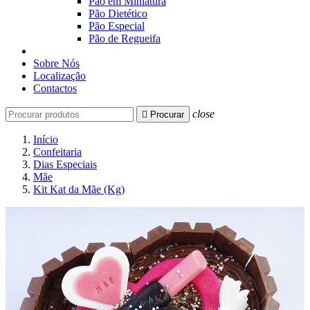
Pão em Miniatura
Pão Dietético
Pão Especial
Pão de Regueifa
Sobre Nós
Localização
Contactos
close

Procurar
Início
Confeitaria
Dias Especiais
Mãe
Kit Kat da Mãe (Kg)