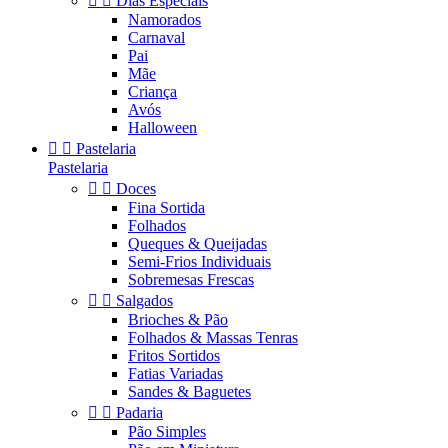


Dias Especiais
Namorados
Carnaval
Pai
Mãe
Criança
Avós
Halloween


Pastelaria
Pastelaria


Doces
Fina Sortida
Folhados
Queques & Queijadas
Semi-Frios Individuais
Sobremesas Frescas


Salgados
Brioches & Pão
Folhados & Massas Tenras
Fritos Sortidos
Fatias Variadas
Sandes & Baguetes


Padaria
Pão Simples