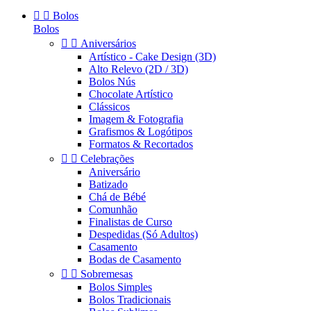


Bolos
Bolos


Aniversários
Artístico - Cake Design (3D)
Alto Relevo (2D / 3D)
Bolos Nús
Chocolate Artístico
Clássicos
Imagem & Fotografia
Grafismos & Logótipos
Formatos & Recortados


Celebrações
Aniversário
Batizado
Chá de Bébé
Comunhão
Finalistas de Curso
Despedidas (Só Adultos)
Casamento
Bodas de Casamento


Sobremesas
Bolos Simples
Bolos Tradicionais