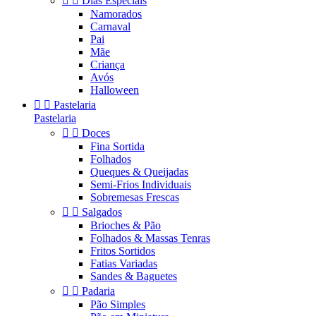


Dias Especiais
Namorados
Carnaval
Pai
Mãe
Criança
Avós
Halloween


Pastelaria
Pastelaria


Doces
Fina Sortida
Folhados
Queques & Queijadas
Semi-Frios Individuais
Sobremesas Frescas


Salgados
Brioches & Pão
Folhados & Massas Tenras
Fritos Sortidos
Fatias Variadas
Sandes & Baguetes


Padaria
Pão Simples