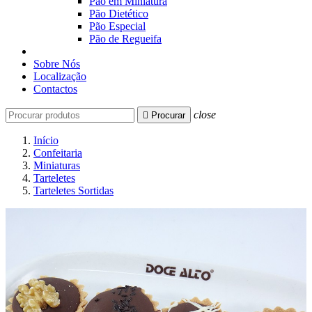
Pão em Miniatura
Pão Dietético
Pão Especial
Pão de Regueifa
Sobre Nós
Localização
Contactos
close

Procurar
Início
Confeitaria
Miniaturas
Tarteletes
Tarteletes Sortidas