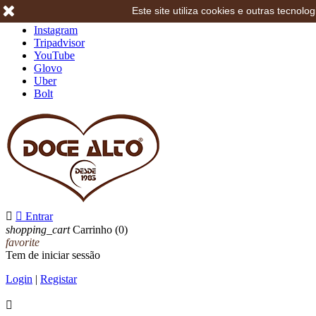
Este site utiliza cookies e outras tecno
Facebook
Instagram
Tripadvisor
YouTube
Glovo
Uber
Bolt


Entrar
shopping_cart
Carrinho
(0)
favorite
Tem de iniciar sessão
Login
|
Registar
