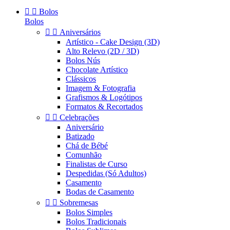


Bolos
Bolos


Aniversários
Artístico - Cake Design (3D)
Alto Relevo (2D / 3D)
Bolos Nús
Chocolate Artístico
Clássicos
Imagem & Fotografia
Grafismos & Logótipos
Formatos & Recortados


Celebrações
Aniversário
Batizado
Chá de Bébé
Comunhão
Finalistas de Curso
Despedidas (Só Adultos)
Casamento
Bodas de Casamento


Sobremesas
Bolos Simples
Bolos Tradicionais