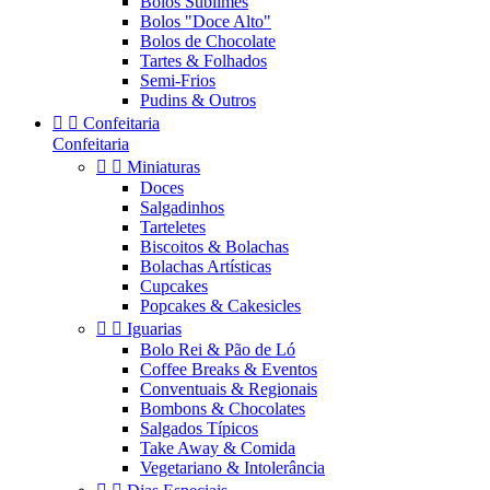
Bolos Sublimes
Bolos "Doce Alto"
Bolos de Chocolate
Tartes & Folhados
Semi-Frios
Pudins & Outros


Confeitaria
Confeitaria


Miniaturas
Doces
Salgadinhos
Tarteletes
Biscoitos & Bolachas
Bolachas Artísticas
Cupcakes
Popcakes & Cakesicles


Iguarias
Bolo Rei & Pão de Ló
Coffee Breaks & Eventos
Conventuais & Regionais
Bombons & Chocolates
Salgados Típicos
Take Away & Comida
Vegetariano & Intolerância