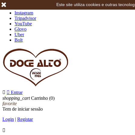
Este site utiliza cookies e outras tecno
Facebook
Instagram
Tripadvisor
YouTube
Glovo
Uber
Bolt


Entrar
shopping_cart
Carrinho
(0)
favorite
Tem de iniciar sessão
Login
|
Registar
