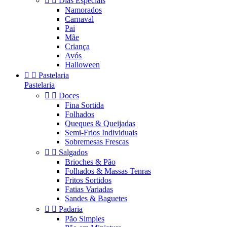


Dias Especiais
Namorados
Carnaval
Pai
Mãe
Criança
Avós
Halloween


Pastelaria
Pastelaria


Doces
Fina Sortida
Folhados
Queques & Queijadas
Semi-Frios Individuais
Sobremesas Frescas


Salgados
Brioches & Pão
Folhados & Massas Tenras
Fritos Sortidos
Fatias Variadas
Sandes & Baguetes


Padaria
Pão Simples