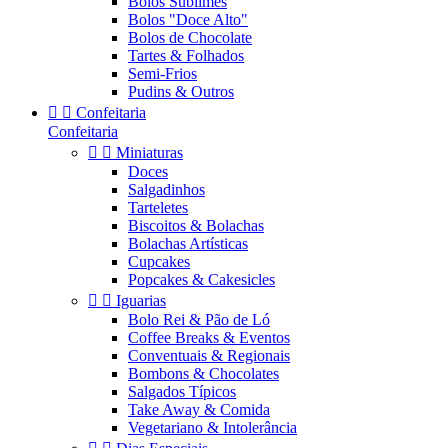
Bolos Sublimes
Bolos "Doce Alto"
Bolos de Chocolate
Tartes & Folhados
Semi-Frios
Pudins & Outros


Confeitaria
Confeitaria


Miniaturas
Doces
Salgadinhos
Tarteletes
Biscoitos & Bolachas
Bolachas Artísticas
Cupcakes
Popcakes & Cakesicles


Iguarias
Bolo Rei & Pão de Ló
Coffee Breaks & Eventos
Conventuais & Regionais
Bombons & Chocolates
Salgados Típicos
Take Away & Comida
Vegetariano & Intolerância