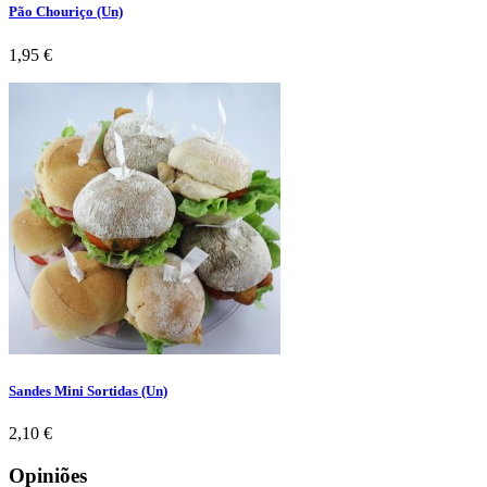
Pão Chouriço (Un)
Preço
1,95 €
Sandes Mini Sortidas (Un)
Preço
2,10 €
Opiniões