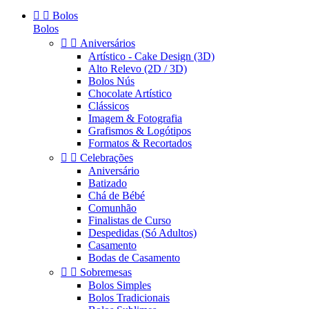


Bolos
Bolos


Aniversários
Artístico - Cake Design (3D)
Alto Relevo (2D / 3D)
Bolos Nús
Chocolate Artístico
Clássicos
Imagem & Fotografia
Grafismos & Logótipos
Formatos & Recortados


Celebrações
Aniversário
Batizado
Chá de Bébé
Comunhão
Finalistas de Curso
Despedidas (Só Adultos)
Casamento
Bodas de Casamento


Sobremesas
Bolos Simples
Bolos Tradicionais