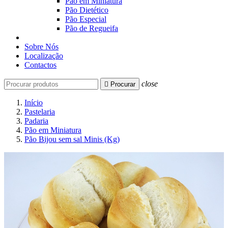
Pão em Miniatura
Pão Dietético
Pão Especial
Pão de Regueifa
Sobre Nós
Localização
Contactos
close

Procurar
Início
Pastelaria
Padaria
Pão em Miniatura
Pão Bijou sem sal Minis (Kg)