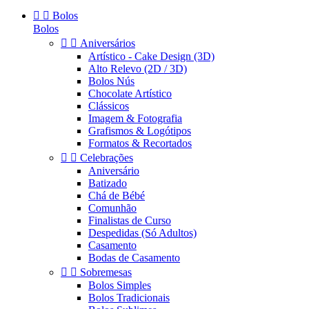


Bolos
Bolos


Aniversários
Artístico - Cake Design (3D)
Alto Relevo (2D / 3D)
Bolos Nús
Chocolate Artístico
Clássicos
Imagem & Fotografia
Grafismos & Logótipos
Formatos & Recortados


Celebrações
Aniversário
Batizado
Chá de Bébé
Comunhão
Finalistas de Curso
Despedidas (Só Adultos)
Casamento
Bodas de Casamento


Sobremesas
Bolos Simples
Bolos Tradicionais