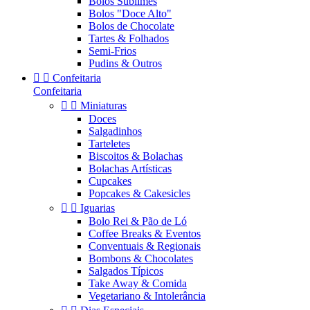
Bolos Sublimes
Bolos "Doce Alto"
Bolos de Chocolate
Tartes & Folhados
Semi-Frios
Pudins & Outros


Confeitaria
Confeitaria


Miniaturas
Doces
Salgadinhos
Tarteletes
Biscoitos & Bolachas
Bolachas Artísticas
Cupcakes
Popcakes & Cakesicles


Iguarias
Bolo Rei & Pão de Ló
Coffee Breaks & Eventos
Conventuais & Regionais
Bombons & Chocolates
Salgados Típicos
Take Away & Comida
Vegetariano & Intolerância