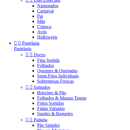


Dias Especiais
Namorados
Carnaval
Pai
Mãe
Criança
Avós
Halloween


Pastelaria
Pastelaria


Doces
Fina Sortida
Folhados
Queques & Queijadas
Semi-Frios Individuais
Sobremesas Frescas


Salgados
Brioches & Pão
Folhados & Massas Tenras
Fritos Sortidos
Fatias Variadas
Sandes & Baguetes


Padaria
Pão Simples