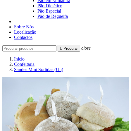
Pão em Miniatura
Pão Dietético
Pão Especial
Pão de Regueifa
Sobre Nós
Localização
Contactos
close

Procurar
Início
Confeitaria
Sandes Mini Sortidas (Un)