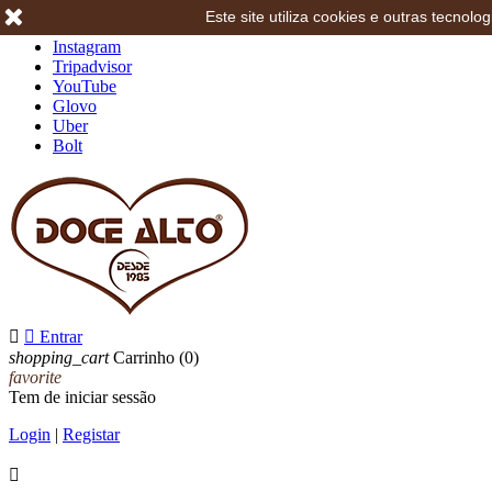
Este site utiliza cookies e outras tecno
Facebook
Instagram
Tripadvisor
YouTube
Glovo
Uber
Bolt


Entrar
shopping_cart
Carrinho
(0)
favorite
Tem de iniciar sessão
Login
|
Registar
