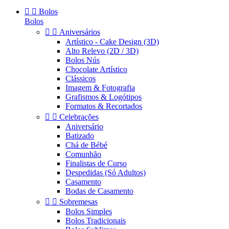


Bolos
Bolos


Aniversários
Artístico - Cake Design (3D)
Alto Relevo (2D / 3D)
Bolos Nús
Chocolate Artístico
Clássicos
Imagem & Fotografia
Grafismos & Logótipos
Formatos & Recortados


Celebrações
Aniversário
Batizado
Chá de Bébé
Comunhão
Finalistas de Curso
Despedidas (Só Adultos)
Casamento
Bodas de Casamento


Sobremesas
Bolos Simples
Bolos Tradicionais