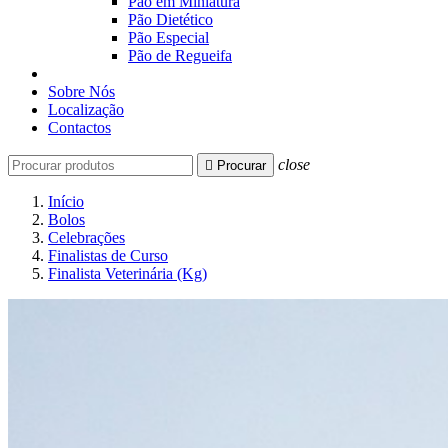
Pão em Miniatura
Pão Dietético
Pão Especial
Pão de Regueifa
Sobre Nós
Localização
Contactos
close

Procurar
Início
Bolos
Celebrações
Finalistas de Curso
Finalista Veterinária (Kg)