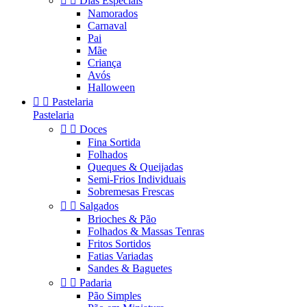


Dias Especiais
Namorados
Carnaval
Pai
Mãe
Criança
Avós
Halloween


Pastelaria
Pastelaria


Doces
Fina Sortida
Folhados
Queques & Queijadas
Semi-Frios Individuais
Sobremesas Frescas


Salgados
Brioches & Pão
Folhados & Massas Tenras
Fritos Sortidos
Fatias Variadas
Sandes & Baguetes


Padaria
Pão Simples