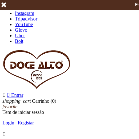
Es
Facebook
Instagram
Tripadvisor
YouTube
Glovo
Uber
Bolt


Entrar
shopping_cart
Carrinho
(0)
favorite
Tem de iniciar sessão
Login
|
Registar
