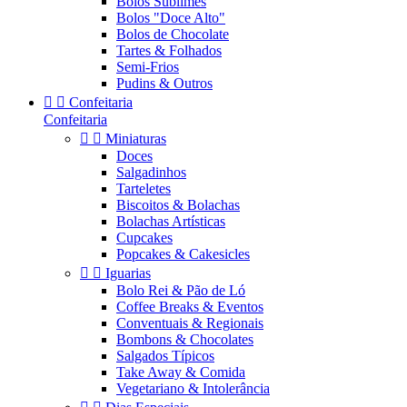
Bolos Sublimes
Bolos "Doce Alto"
Bolos de Chocolate
Tartes & Folhados
Semi-Frios
Pudins & Outros


Confeitaria
Confeitaria


Miniaturas
Doces
Salgadinhos
Tarteletes
Biscoitos & Bolachas
Bolachas Artísticas
Cupcakes
Popcakes & Cakesicles


Iguarias
Bolo Rei & Pão de Ló
Coffee Breaks & Eventos
Conventuais & Regionais
Bombons & Chocolates
Salgados Típicos
Take Away & Comida
Vegetariano & Intolerância