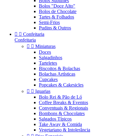
Bolos Sublimes
Bolos "Doce Alto"
Bolos de Chocolate
Tartes & Folhados
Semi-Frios
Pudins & Outros


Confeitaria
Confeitaria


Miniaturas
Doces
Salgadinhos
Tarteletes
Biscoitos & Bolachas
Bolachas Artísticas
Cupcakes
Popcakes & Cakesicles


Iguarias
Bolo Rei & Pão de Ló
Coffee Breaks & Eventos
Conventuais & Regionais
Bombons & Chocolates
Salgados Típicos
Take Away & Comida
Vegetariano & Intolerância