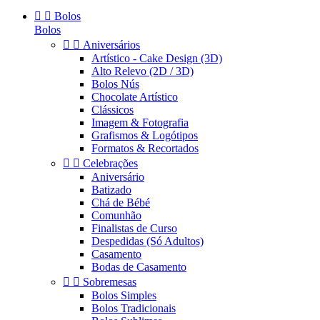


Bolos
Bolos


Aniversários
Artístico - Cake Design (3D)
Alto Relevo (2D / 3D)
Bolos Nús
Chocolate Artístico
Clássicos
Imagem & Fotografia
Grafismos & Logótipos
Formatos & Recortados


Celebrações
Aniversário
Batizado
Chá de Bébé
Comunhão
Finalistas de Curso
Despedidas (Só Adultos)
Casamento
Bodas de Casamento


Sobremesas
Bolos Simples
Bolos Tradicionais