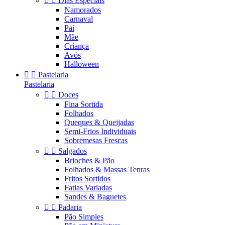


Dias Especiais
Namorados
Carnaval
Pai
Mãe
Criança
Avós
Halloween


Pastelaria
Pastelaria


Doces
Fina Sortida
Folhados
Queques & Queijadas
Semi-Frios Individuais
Sobremesas Frescas


Salgados
Brioches & Pão
Folhados & Massas Tenras
Fritos Sortidos
Fatias Variadas
Sandes & Baguetes


Padaria
Pão Simples