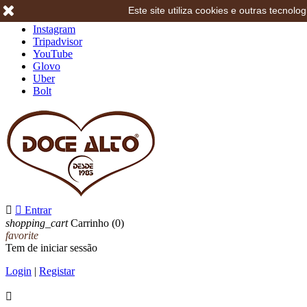
Este site utiliza cookies e outras tecno
Facebook
Instagram
Tripadvisor
YouTube
Glovo
Uber
Bolt


Entrar
shopping_cart
Carrinho
(0)
favorite
Tem de iniciar sessão
Login
|
Registar
