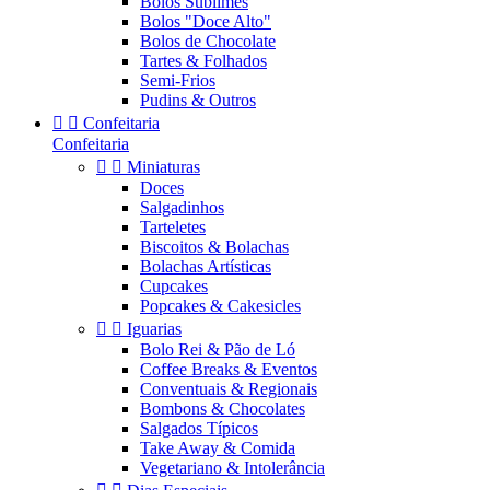
Bolos Sublimes
Bolos "Doce Alto"
Bolos de Chocolate
Tartes & Folhados
Semi-Frios
Pudins & Outros


Confeitaria
Confeitaria


Miniaturas
Doces
Salgadinhos
Tarteletes
Biscoitos & Bolachas
Bolachas Artísticas
Cupcakes
Popcakes & Cakesicles


Iguarias
Bolo Rei & Pão de Ló
Coffee Breaks & Eventos
Conventuais & Regionais
Bombons & Chocolates
Salgados Típicos
Take Away & Comida
Vegetariano & Intolerância