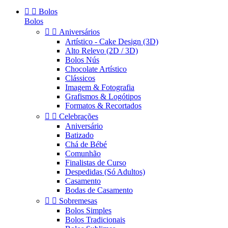


Bolos
Bolos


Aniversários
Artístico - Cake Design (3D)
Alto Relevo (2D / 3D)
Bolos Nús
Chocolate Artístico
Clássicos
Imagem & Fotografia
Grafismos & Logótipos
Formatos & Recortados


Celebrações
Aniversário
Batizado
Chá de Bébé
Comunhão
Finalistas de Curso
Despedidas (Só Adultos)
Casamento
Bodas de Casamento


Sobremesas
Bolos Simples
Bolos Tradicionais