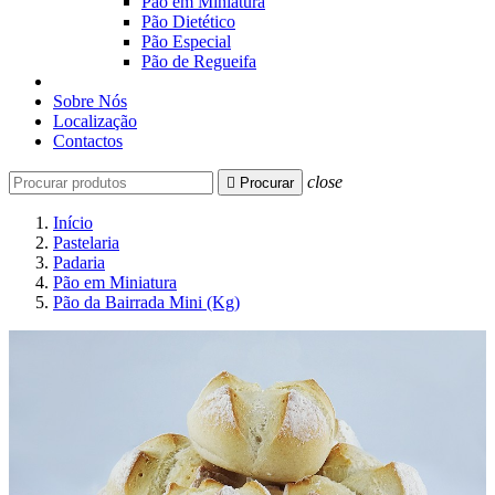
Pão em Miniatura
Pão Dietético
Pão Especial
Pão de Regueifa
Sobre Nós
Localização
Contactos
close

Procurar
Início
Pastelaria
Padaria
Pão em Miniatura
Pão da Bairrada Mini (Kg)