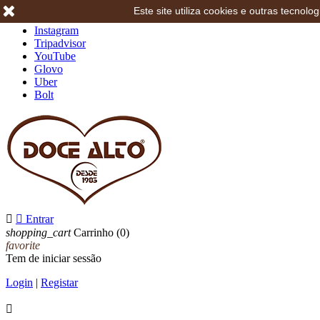
Este site utiliza cookies e outras tecno
Facebook
Instagram
Tripadvisor
YouTube
Glovo
Uber
Bolt


Entrar
shopping_cart
Carrinho
(0)
favorite
Tem de iniciar sessão
Login
|
Registar
