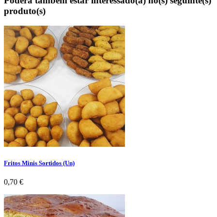
Poderá também estar interessado(a) no(s) seguinte(s)
produto(s)
Fritos Minis Sortidos (Un)
Preço
0,70 €