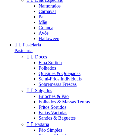


Dias Especiais
Namorados
Carnaval
Pai
Mãe
Criança
Avós
Halloween


Pastelaria
Pastelaria


Doces
Fina Sortida
Folhados
Queques & Queijadas
Semi-Frios Individuais
Sobremesas Frescas


Salgados
Brioches & Pão
Folhados & Massas Tenras
Fritos Sortidos
Fatias Variadas
Sandes & Baguetes


Padaria
Pão Simples