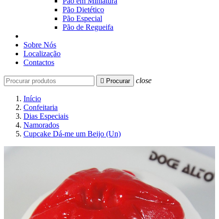
Pão em Miniatura
Pão Dietético
Pão Especial
Pão de Regueifa
Sobre Nós
Localização
Contactos
close

Procurar
Início
Confeitaria
Dias Especiais
Namorados
Cupcake Dá-me um Beijo (Un)