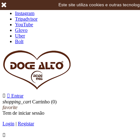
Este site utiliza cookies e outras tecno
Facebook
Instagram
Tripadvisor
YouTube
Glovo
Uber
Bolt


Entrar
shopping_cart
Carrinho
(0)
favorite
Tem de iniciar sessão
Login
|
Registar
