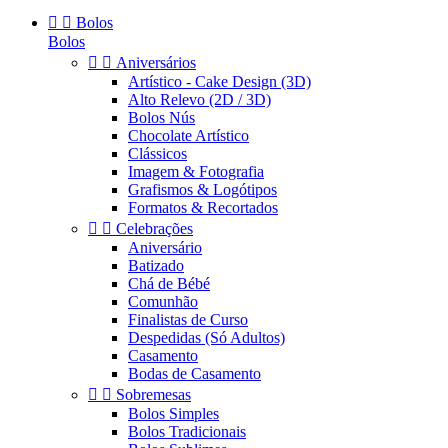


Bolos
Bolos


Aniversários
Artístico - Cake Design (3D)
Alto Relevo (2D / 3D)
Bolos Nús
Chocolate Artístico
Clássicos
Imagem & Fotografia
Grafismos & Logótipos
Formatos & Recortados


Celebrações
Aniversário
Batizado
Chá de Bébé
Comunhão
Finalistas de Curso
Despedidas (Só Adultos)
Casamento
Bodas de Casamento


Sobremesas
Bolos Simples
Bolos Tradicionais