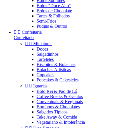
Bolos Sublimes
Bolos "Doce Alto"
Bolos de Chocolate
Tartes & Folhados
Semi-Frios
Pudins & Outros


Confeitaria
Confeitaria


Miniaturas
Doces
Salgadinhos
Tarteletes
Biscoitos & Bolachas
Bolachas Artísticas
Cupcakes
Popcakes & Cakesicles


Iguarias
Bolo Rei & Pão de Ló
Coffee Breaks & Eventos
Conventuais & Regionais
Bombons & Chocolates
Salgados Típicos
Take Away & Comida
Vegetariano & Intolerância