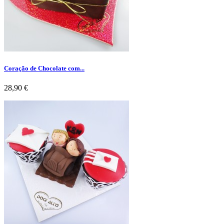
Coração de Chocolate com...
Preço
28,90 €