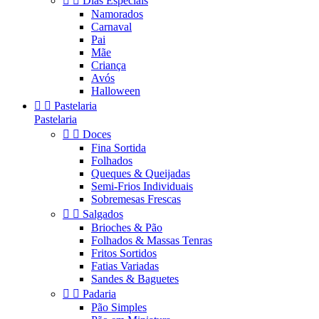


Dias Especiais
Namorados
Carnaval
Pai
Mãe
Criança
Avós
Halloween


Pastelaria
Pastelaria


Doces
Fina Sortida
Folhados
Queques & Queijadas
Semi-Frios Individuais
Sobremesas Frescas


Salgados
Brioches & Pão
Folhados & Massas Tenras
Fritos Sortidos
Fatias Variadas
Sandes & Baguetes


Padaria
Pão Simples