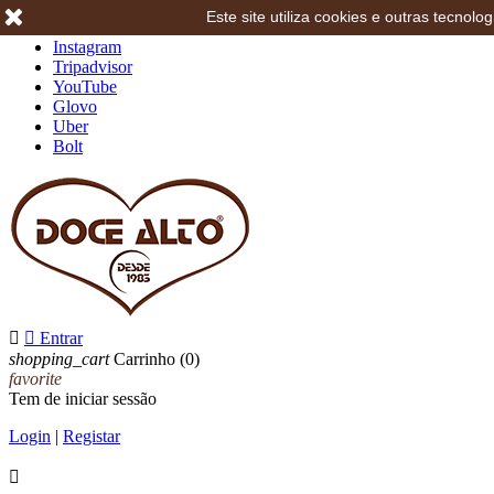
Este site utiliza cookies e outras tecno
Facebook
Instagram
Tripadvisor
YouTube
Glovo
Uber
Bolt


Entrar
shopping_cart
Carrinho
(0)
favorite
Tem de iniciar sessão
Login
|
Registar
