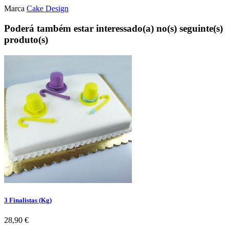
Marca
Cake Design
Poderá também estar interessado(a) no(s) seguinte(s)
produto(s)
3 Finalistas (Kg)
Preço
28,90 €