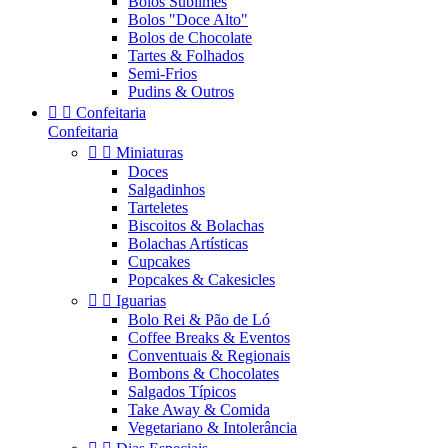
Bolos Sublimes
Bolos "Doce Alto"
Bolos de Chocolate
Tartes & Folhados
Semi-Frios
Pudins & Outros


Confeitaria
Confeitaria


Miniaturas
Doces
Salgadinhos
Tarteletes
Biscoitos & Bolachas
Bolachas Artísticas
Cupcakes
Popcakes & Cakesicles


Iguarias
Bolo Rei & Pão de Ló
Coffee Breaks & Eventos
Conventuais & Regionais
Bombons & Chocolates
Salgados Típicos
Take Away & Comida
Vegetariano & Intolerância