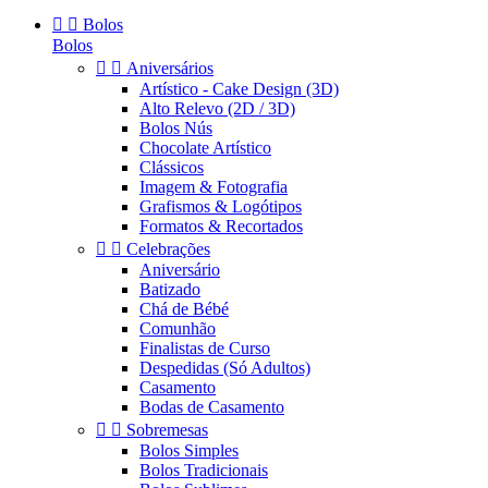


Bolos
Bolos


Aniversários
Artístico - Cake Design (3D)
Alto Relevo (2D / 3D)
Bolos Nús
Chocolate Artístico
Clássicos
Imagem & Fotografia
Grafismos & Logótipos
Formatos & Recortados


Celebrações
Aniversário
Batizado
Chá de Bébé
Comunhão
Finalistas de Curso
Despedidas (Só Adultos)
Casamento
Bodas de Casamento


Sobremesas
Bolos Simples
Bolos Tradicionais