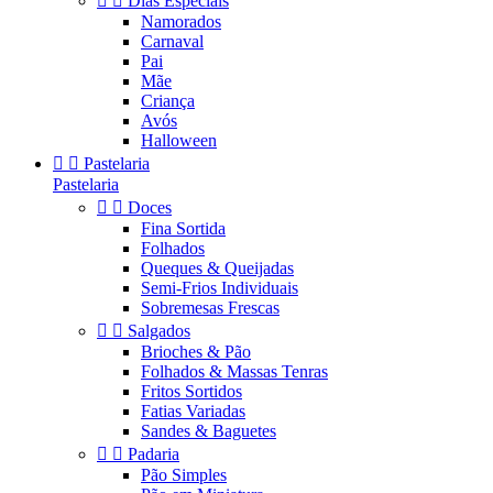


Dias Especiais
Namorados
Carnaval
Pai
Mãe
Criança
Avós
Halloween


Pastelaria
Pastelaria


Doces
Fina Sortida
Folhados
Queques & Queijadas
Semi-Frios Individuais
Sobremesas Frescas


Salgados
Brioches & Pão
Folhados & Massas Tenras
Fritos Sortidos
Fatias Variadas
Sandes & Baguetes


Padaria
Pão Simples