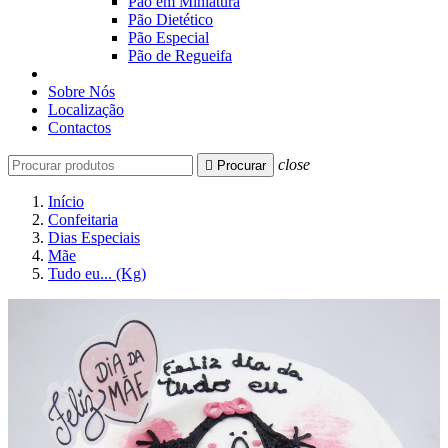
Pão em Miniatura
Pão Dietético
Pão Especial
Pão de Regueifa
Sobre Nós
Localização
Contactos
close

Procurar
Início
Confeitaria
Dias Especiais
Mãe
Tudo eu... (Kg)