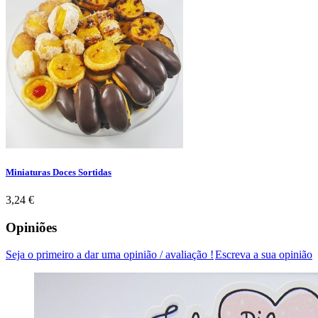
Miniaturas Doces Sortidas
Preço
3,24 €
Opiniões
Seja o primeiro a dar uma opinião / avaliação !
Escreva a sua opinião