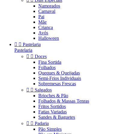


Dias Especiais
Namorados
Carnaval
Pai
Mãe
Criança
Avós
Halloween


Pastelaria
Pastelaria


Doces
Fina Sortida
Folhados
Queques & Queijadas
Semi-Frios Individuais
Sobremesas Frescas


Salgados
Brioches & Pão
Folhados & Massas Tenras
Fritos Sortidos
Fatias Variadas
Sandes & Baguetes


Padaria
Pão Simples