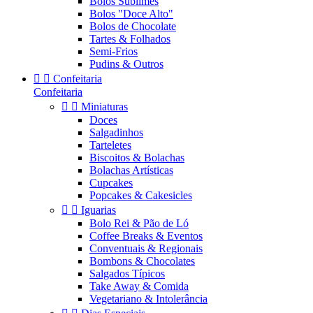
Bolos Sublimes
Bolos "Doce Alto"
Bolos de Chocolate
Tartes & Folhados
Semi-Frios
Pudins & Outros


Confeitaria
Confeitaria


Miniaturas
Doces
Salgadinhos
Tarteletes
Biscoitos & Bolachas
Bolachas Artísticas
Cupcakes
Popcakes & Cakesicles


Iguarias
Bolo Rei & Pão de Ló
Coffee Breaks & Eventos
Conventuais & Regionais
Bombons & Chocolates
Salgados Típicos
Take Away & Comida
Vegetariano & Intolerância