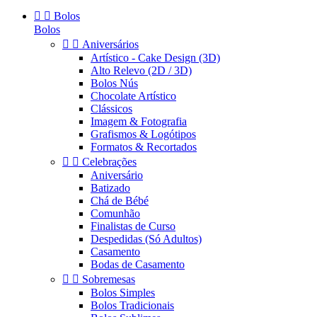


Bolos
Bolos


Aniversários
Artístico - Cake Design (3D)
Alto Relevo (2D / 3D)
Bolos Nús
Chocolate Artístico
Clássicos
Imagem & Fotografia
Grafismos & Logótipos
Formatos & Recortados


Celebrações
Aniversário
Batizado
Chá de Bébé
Comunhão
Finalistas de Curso
Despedidas (Só Adultos)
Casamento
Bodas de Casamento


Sobremesas
Bolos Simples
Bolos Tradicionais