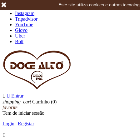
Este site utiliza cookies e outras tecno
Facebook
Instagram
Tripadvisor
YouTube
Glovo
Uber
Bolt


Entrar
shopping_cart
Carrinho
(0)
favorite
Tem de iniciar sessão
Login
|
Registar
