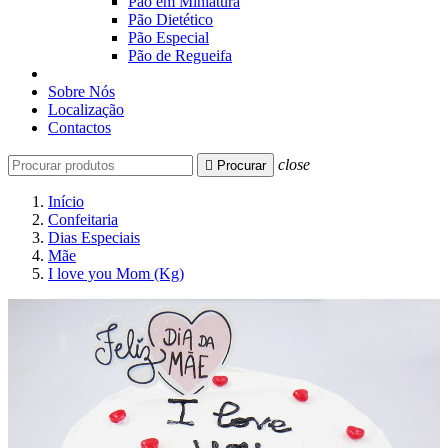
Pão em Miniatura
Pão Dietético
Pão Especial
Pão de Regueifa
Sobre Nós
Localização
Contactos
close

Procurar
Início
Confeitaria
Dias Especiais
Mãe
I love you Mom (Kg)