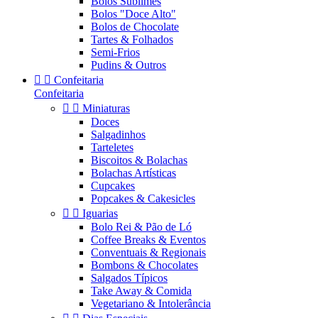
Bolos Sublimes
Bolos "Doce Alto"
Bolos de Chocolate
Tartes & Folhados
Semi-Frios
Pudins & Outros


Confeitaria
Confeitaria


Miniaturas
Doces
Salgadinhos
Tarteletes
Biscoitos & Bolachas
Bolachas Artísticas
Cupcakes
Popcakes & Cakesicles


Iguarias
Bolo Rei & Pão de Ló
Coffee Breaks & Eventos
Conventuais & Regionais
Bombons & Chocolates
Salgados Típicos
Take Away & Comida
Vegetariano & Intolerância