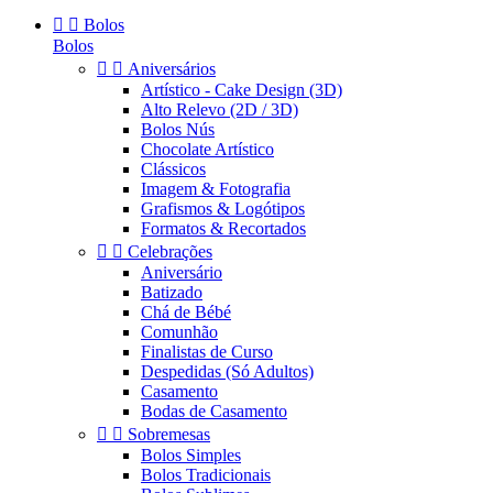


Bolos
Bolos


Aniversários
Artístico - Cake Design (3D)
Alto Relevo (2D / 3D)
Bolos Nús
Chocolate Artístico
Clássicos
Imagem & Fotografia
Grafismos & Logótipos
Formatos & Recortados


Celebrações
Aniversário
Batizado
Chá de Bébé
Comunhão
Finalistas de Curso
Despedidas (Só Adultos)
Casamento
Bodas de Casamento


Sobremesas
Bolos Simples
Bolos Tradicionais