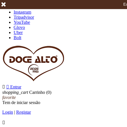
Es
Facebook
Instagram
Tripadvisor
YouTube
Glovo
Uber
Bolt


Entrar
shopping_cart
Carrinho
(0)
favorite
Tem de iniciar sessão
Login
|
Registar
