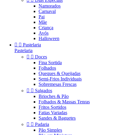


Dias Especiais
Namorados
Carnaval
Pai
Mãe
Criança
Avós
Halloween


Pastelaria
Pastelaria


Doces
Fina Sortida
Folhados
Queques & Queijadas
Semi-Frios Individuais
Sobremesas Frescas


Salgados
Brioches & Pão
Folhados & Massas Tenras
Fritos Sortidos
Fatias Variadas
Sandes & Baguetes


Padaria
Pão Simples