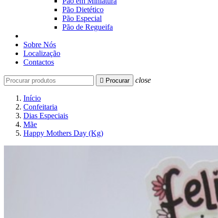
Pão em Miniatura
Pão Dietético
Pão Especial
Pão de Regueifa
Sobre Nós
Localização
Contactos
close

Procurar
Início
Confeitaria
Dias Especiais
Mãe
Happy Mothers Day (Kg)