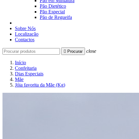
Pão em Miniatura
Pão Dietético
Pão Especial
Pão de Regueifa
Sobre Nós
Localização
Contactos
close

Procurar
Início
Confeitaria
Dias Especiais
Mãe
Jóia favorita da Mãe (Kg)