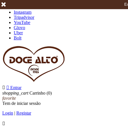
Es
Facebook
Instagram
Tripadvisor
YouTube
Glovo
Uber
Bolt


Entrar
shopping_cart
Carrinho
(0)
favorite
Tem de iniciar sessão
Login
|
Registar
