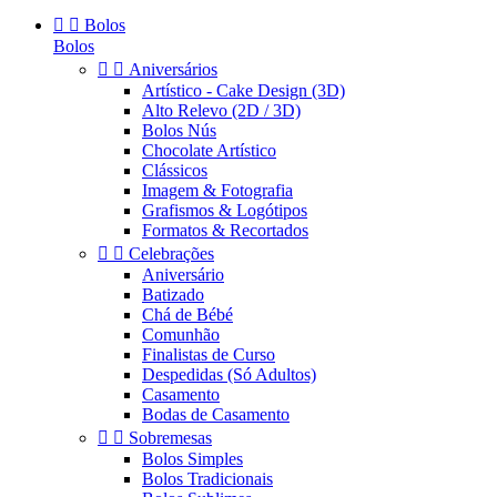


Bolos
Bolos


Aniversários
Artístico - Cake Design (3D)
Alto Relevo (2D / 3D)
Bolos Nús
Chocolate Artístico
Clássicos
Imagem & Fotografia
Grafismos & Logótipos
Formatos & Recortados


Celebrações
Aniversário
Batizado
Chá de Bébé
Comunhão
Finalistas de Curso
Despedidas (Só Adultos)
Casamento
Bodas de Casamento


Sobremesas
Bolos Simples
Bolos Tradicionais