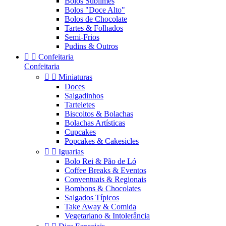
Bolos Sublimes
Bolos "Doce Alto"
Bolos de Chocolate
Tartes & Folhados
Semi-Frios
Pudins & Outros


Confeitaria
Confeitaria


Miniaturas
Doces
Salgadinhos
Tarteletes
Biscoitos & Bolachas
Bolachas Artísticas
Cupcakes
Popcakes & Cakesicles


Iguarias
Bolo Rei & Pão de Ló
Coffee Breaks & Eventos
Conventuais & Regionais
Bombons & Chocolates
Salgados Típicos
Take Away & Comida
Vegetariano & Intolerância