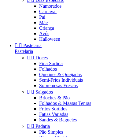


Dias Especiais
Namorados
Carnaval
Pai
Mãe
Criança
Avós
Halloween


Pastelaria
Pastelaria


Doces
Fina Sortida
Folhados
Queques & Queijadas
Semi-Frios Individuais
Sobremesas Frescas


Salgados
Brioches & Pão
Folhados & Massas Tenras
Fritos Sortidos
Fatias Variadas
Sandes & Baguetes


Padaria
Pão Simples