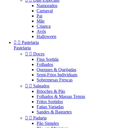


Dias Especiais
Namorados
Carnaval
Pai
Mãe
Criança
Avós
Halloween


Pastelaria
Pastelaria


Doces
Fina Sortida
Folhados
Queques & Queijadas
Semi-Frios Individuais
Sobremesas Frescas


Salgados
Brioches & Pão
Folhados & Massas Tenras
Fritos Sortidos
Fatias Variadas
Sandes & Baguetes


Padaria
Pão Simples