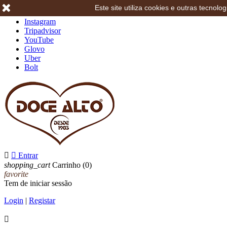
Este site utiliza cookies e outras tecno
Facebook
Instagram
Tripadvisor
YouTube
Glovo
Uber
Bolt


Entrar
shopping_cart
Carrinho
(0)
favorite
Tem de iniciar sessão
Login
|
Registar
