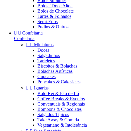
Bolos Sublimes
Bolos "Doce Alto"
Bolos de Chocolate
Tartes & Folhados
Semi-Frios
Pudins & Outros


Confeitaria
Confeitaria


Miniaturas
Doces
Salgadinhos
Tarteletes
Biscoitos & Bolachas
Bolachas Artísticas
Cupcakes
Popcakes & Cakesicles


Iguarias
Bolo Rei & Pão de Ló
Coffee Breaks & Eventos
Conventuais & Regionais
Bombons & Chocolates
Salgados Típicos
Take Away & Comida
Vegetariano & Intolerância