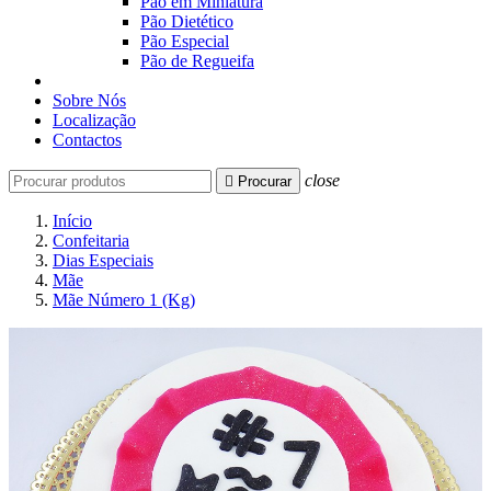
Pão em Miniatura
Pão Dietético
Pão Especial
Pão de Regueifa
Sobre Nós
Localização
Contactos
close

Procurar
Início
Confeitaria
Dias Especiais
Mãe
Mãe Número 1 (Kg)