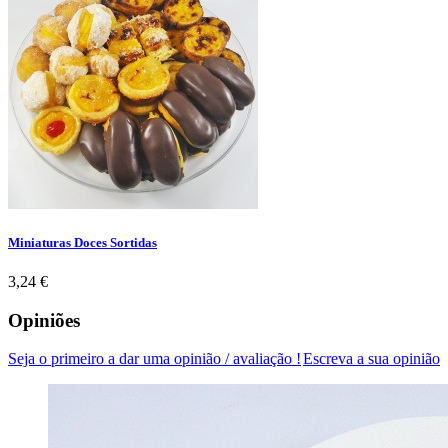
Miniaturas Doces Sortidas
Preço
3,24 €
Opiniões
Seja o primeiro a dar uma opinião / avaliação !
Escreva a sua opinião