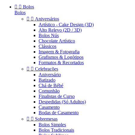


Bolos
Bolos


Aniversários
Artístico - Cake Design (3D)
Alto Relevo (2D / 3D)
Bolos Nús
Chocolate Artístico
Clássicos
Imagem & Fotografia
Grafismos & Logótipos
Formatos & Recortados


Celebrações
Aniversário
Batizado
Chá de Bébé
Comunhão
Finalistas de Curso
Despedidas (Só Adultos)
Casamento
Bodas de Casamento


Sobremesas
Bolos Simples
Bolos Tradicionais