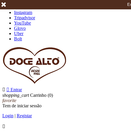
Es
Facebook
Instagram
Tripadvisor
YouTube
Glovo
Uber
Bolt


Entrar
shopping_cart
Carrinho
(0)
favorite
Tem de iniciar sessão
Login
|
Registar
