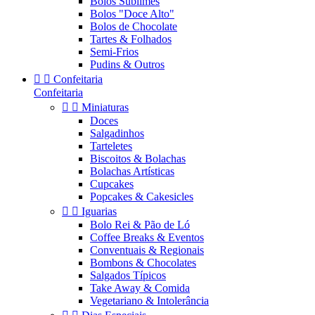
Bolos Sublimes
Bolos "Doce Alto"
Bolos de Chocolate
Tartes & Folhados
Semi-Frios
Pudins & Outros


Confeitaria
Confeitaria


Miniaturas
Doces
Salgadinhos
Tarteletes
Biscoitos & Bolachas
Bolachas Artísticas
Cupcakes
Popcakes & Cakesicles


Iguarias
Bolo Rei & Pão de Ló
Coffee Breaks & Eventos
Conventuais & Regionais
Bombons & Chocolates
Salgados Típicos
Take Away & Comida
Vegetariano & Intolerância