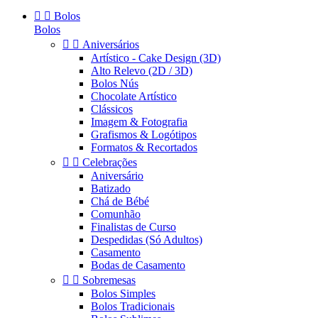


Bolos
Bolos


Aniversários
Artístico - Cake Design (3D)
Alto Relevo (2D / 3D)
Bolos Nús
Chocolate Artístico
Clássicos
Imagem & Fotografia
Grafismos & Logótipos
Formatos & Recortados


Celebrações
Aniversário
Batizado
Chá de Bébé
Comunhão
Finalistas de Curso
Despedidas (Só Adultos)
Casamento
Bodas de Casamento


Sobremesas
Bolos Simples
Bolos Tradicionais