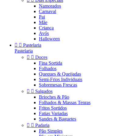


Dias Especiais
Namorados
Carnaval
Pai
Mãe
Criança
Avós
Halloween


Pastelaria
Pastelaria


Doces
Fina Sortida
Folhados
Queques & Queijadas
Semi-Frios Individuais
Sobremesas Frescas


Salgados
Brioches & Pão
Folhados & Massas Tenras
Fritos Sortidos
Fatias Variadas
Sandes & Baguetes


Padaria
Pão Simples