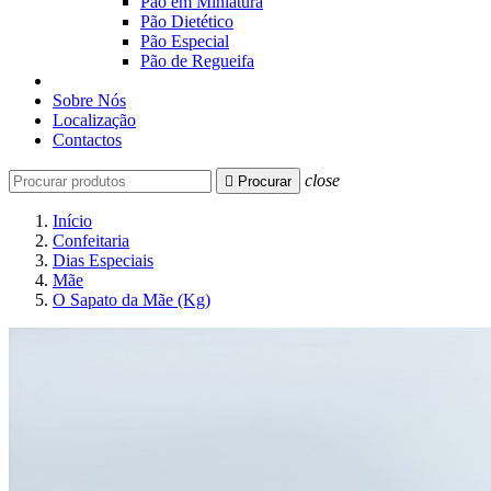
Pão em Miniatura
Pão Dietético
Pão Especial
Pão de Regueifa
Sobre Nós
Localização
Contactos
close

Procurar
Início
Confeitaria
Dias Especiais
Mãe
O Sapato da Mãe (Kg)