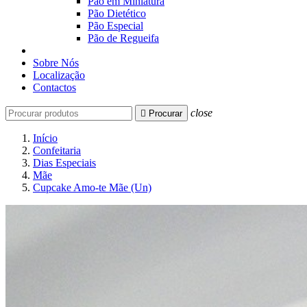
Pão em Miniatura
Pão Dietético
Pão Especial
Pão de Regueifa
Sobre Nós
Localização
Contactos
close

Procurar
Início
Confeitaria
Dias Especiais
Mãe
Cupcake Amo-te Mãe (Un)