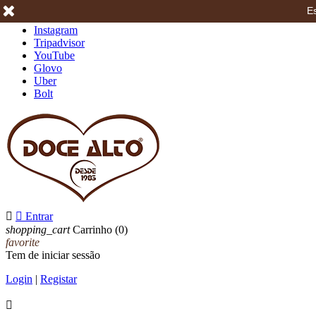
Es
Facebook
Instagram
Tripadvisor
YouTube
Glovo
Uber
Bolt


Entrar
shopping_cart
Carrinho
(0)
favorite
Tem de iniciar sessão
Login
|
Registar
