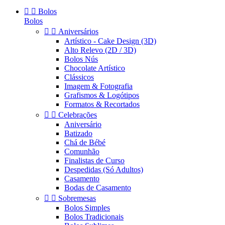


Bolos
Bolos


Aniversários
Artístico - Cake Design (3D)
Alto Relevo (2D / 3D)
Bolos Nús
Chocolate Artístico
Clássicos
Imagem & Fotografia
Grafismos & Logótipos
Formatos & Recortados


Celebrações
Aniversário
Batizado
Chá de Bébé
Comunhão
Finalistas de Curso
Despedidas (Só Adultos)
Casamento
Bodas de Casamento


Sobremesas
Bolos Simples
Bolos Tradicionais