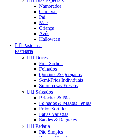


Dias Especiais
Namorados
Carnaval
Pai
Mãe
Criança
Avós
Halloween


Pastelaria
Pastelaria


Doces
Fina Sortida
Folhados
Queques & Queijadas
Semi-Frios Individuais
Sobremesas Frescas


Salgados
Brioches & Pão
Folhados & Massas Tenras
Fritos Sortidos
Fatias Variadas
Sandes & Baguetes


Padaria
Pão Simples