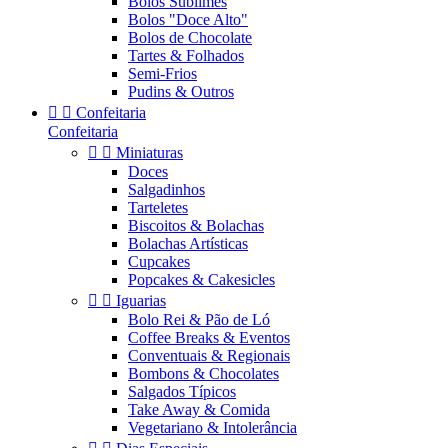
Bolos Sublimes
Bolos "Doce Alto"
Bolos de Chocolate
Tartes & Folhados
Semi-Frios
Pudins & Outros


Confeitaria
Confeitaria


Miniaturas
Doces
Salgadinhos
Tarteletes
Biscoitos & Bolachas
Bolachas Artísticas
Cupcakes
Popcakes & Cakesicles


Iguarias
Bolo Rei & Pão de Ló
Coffee Breaks & Eventos
Conventuais & Regionais
Bombons & Chocolates
Salgados Típicos
Take Away & Comida
Vegetariano & Intolerância