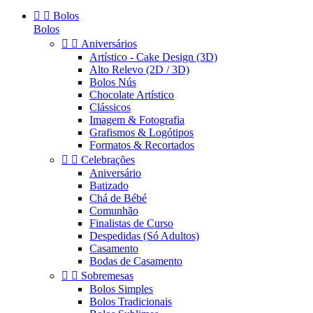


Bolos
Bolos


Aniversários
Artístico - Cake Design (3D)
Alto Relevo (2D / 3D)
Bolos Nús
Chocolate Artístico
Clássicos
Imagem & Fotografia
Grafismos & Logótipos
Formatos & Recortados


Celebrações
Aniversário
Batizado
Chá de Bébé
Comunhão
Finalistas de Curso
Despedidas (Só Adultos)
Casamento
Bodas de Casamento


Sobremesas
Bolos Simples
Bolos Tradicionais