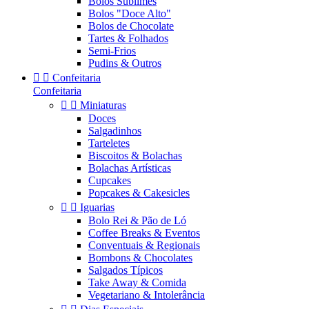
Bolos Sublimes
Bolos "Doce Alto"
Bolos de Chocolate
Tartes & Folhados
Semi-Frios
Pudins & Outros


Confeitaria
Confeitaria


Miniaturas
Doces
Salgadinhos
Tarteletes
Biscoitos & Bolachas
Bolachas Artísticas
Cupcakes
Popcakes & Cakesicles


Iguarias
Bolo Rei & Pão de Ló
Coffee Breaks & Eventos
Conventuais & Regionais
Bombons & Chocolates
Salgados Típicos
Take Away & Comida
Vegetariano & Intolerância