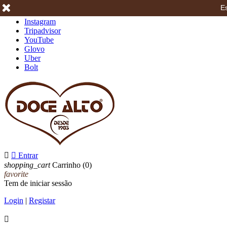
Es
Facebook
Instagram
Tripadvisor
YouTube
Glovo
Uber
Bolt


Entrar
shopping_cart
Carrinho
(0)
favorite
Tem de iniciar sessão
Login
|
Registar
