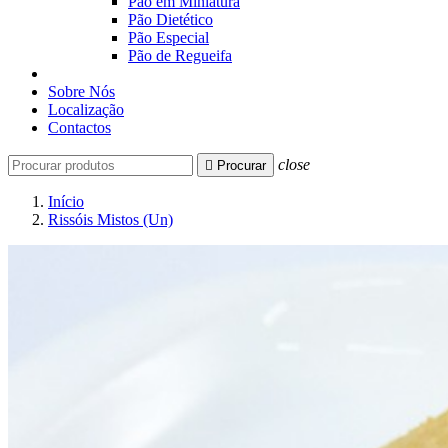
Pão em Miniatura
Pão Dietético
Pão Especial
Pão de Regueifa
Sobre Nós
Localização
Contactos
close

Procurar
Início
Rissóis Mistos (Un)