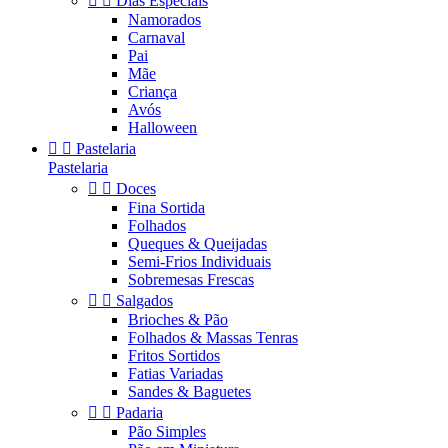


Dias Especiais
Namorados
Carnaval
Pai
Mãe
Criança
Avós
Halloween


Pastelaria
Pastelaria


Doces
Fina Sortida
Folhados
Queques & Queijadas
Semi-Frios Individuais
Sobremesas Frescas


Salgados
Brioches & Pão
Folhados & Massas Tenras
Fritos Sortidos
Fatias Variadas
Sandes & Baguetes


Padaria
Pão Simples