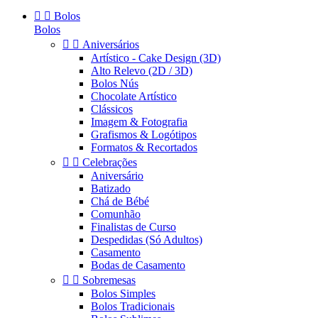


Bolos
Bolos


Aniversários
Artístico - Cake Design (3D)
Alto Relevo (2D / 3D)
Bolos Nús
Chocolate Artístico
Clássicos
Imagem & Fotografia
Grafismos & Logótipos
Formatos & Recortados


Celebrações
Aniversário
Batizado
Chá de Bébé
Comunhão
Finalistas de Curso
Despedidas (Só Adultos)
Casamento
Bodas de Casamento


Sobremesas
Bolos Simples
Bolos Tradicionais