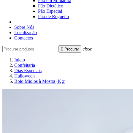
Pão em Miniatura
Pão Dietético
Pão Especial
Pão de Regueifa
Sobre Nós
Localização
Contactos
close

Procurar
Início
Confeitaria
Dias Especiais
Halloween
Bolo Miolos à Mostra (Kg)