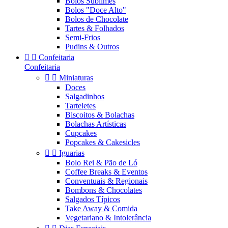
Bolos Sublimes
Bolos "Doce Alto"
Bolos de Chocolate
Tartes & Folhados
Semi-Frios
Pudins & Outros


Confeitaria
Confeitaria


Miniaturas
Doces
Salgadinhos
Tarteletes
Biscoitos & Bolachas
Bolachas Artísticas
Cupcakes
Popcakes & Cakesicles


Iguarias
Bolo Rei & Pão de Ló
Coffee Breaks & Eventos
Conventuais & Regionais
Bombons & Chocolates
Salgados Típicos
Take Away & Comida
Vegetariano & Intolerância