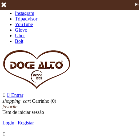
Es
Facebook
Instagram
Tripadvisor
YouTube
Glovo
Uber
Bolt


Entrar
shopping_cart
Carrinho
(0)
favorite
Tem de iniciar sessão
Login
|
Registar
