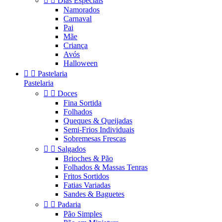


Dias Especiais
Namorados
Carnaval
Pai
Mãe
Criança
Avós
Halloween


Pastelaria
Pastelaria


Doces
Fina Sortida
Folhados
Queques & Queijadas
Semi-Frios Individuais
Sobremesas Frescas


Salgados
Brioches & Pão
Folhados & Massas Tenras
Fritos Sortidos
Fatias Variadas
Sandes & Baguetes


Padaria
Pão Simples