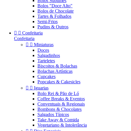
Bolos Sublimes
Bolos "Doce Alto"
Bolos de Chocolate
Tartes & Folhados
Semi-Frios
Pudins & Outros


Confeitaria
Confeitaria


Miniaturas
Doces
Salgadinhos
Tarteletes
Biscoitos & Bolachas
Bolachas Artísticas
Cupcakes
Popcakes & Cakesicles


Iguarias
Bolo Rei & Pão de Ló
Coffee Breaks & Eventos
Conventuais & Regionais
Bombons & Chocolates
Salgados Típicos
Take Away & Comida
Vegetariano & Intolerância