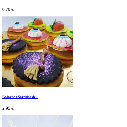
Preço
0,70 €
Bolachas Sortidas de...
Preço
2,95 €