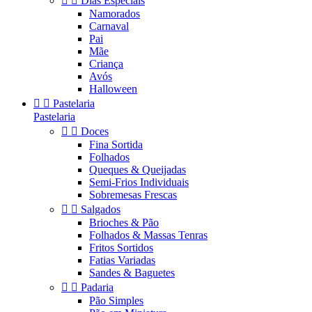


Dias Especiais
Namorados
Carnaval
Pai
Mãe
Criança
Avós
Halloween


Pastelaria
Pastelaria


Doces
Fina Sortida
Folhados
Queques & Queijadas
Semi-Frios Individuais
Sobremesas Frescas


Salgados
Brioches & Pão
Folhados & Massas Tenras
Fritos Sortidos
Fatias Variadas
Sandes & Baguetes


Padaria
Pão Simples