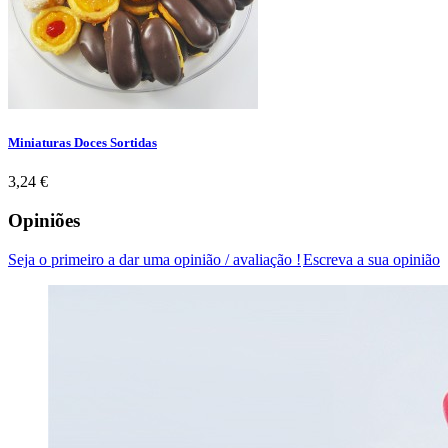
Miniaturas Doces Sortidas
Preço
3,24 €
Opiniões
Seja o primeiro a dar uma opinião / avaliação !
Escreva a sua opinião