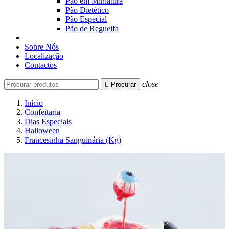
Pão em Miniatura
Pão Dietético
Pão Especial
Pão de Regueifa
Sobre Nós
Localização
Contactos
close

Procurar
Início
Confeitaria
Dias Especiais
Halloween
Francesinha Sanguinária (Kg)