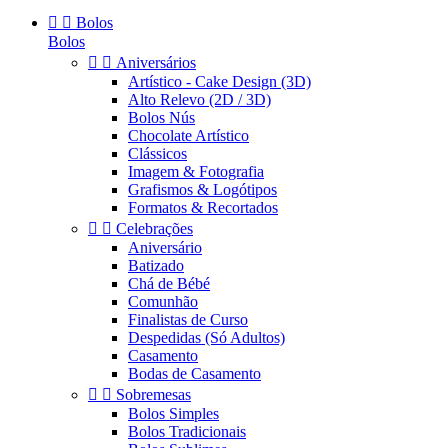


Bolos
Bolos


Aniversários
Artístico - Cake Design (3D)
Alto Relevo (2D / 3D)
Bolos Nús
Chocolate Artístico
Clássicos
Imagem & Fotografia
Grafismos & Logótipos
Formatos & Recortados


Celebrações
Aniversário
Batizado
Chá de Bébé
Comunhão
Finalistas de Curso
Despedidas (Só Adultos)
Casamento
Bodas de Casamento


Sobremesas
Bolos Simples
Bolos Tradicionais