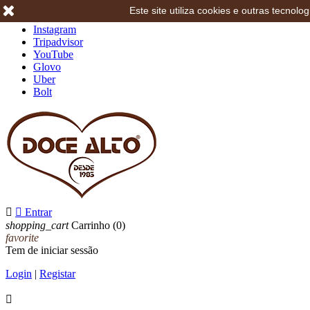
Este site utiliza cookies e outras tecno
Facebook
Instagram
Tripadvisor
YouTube
Glovo
Uber
Bolt


Entrar
shopping_cart
Carrinho
(0)
favorite
Tem de iniciar sessão
Login
|
Registar
