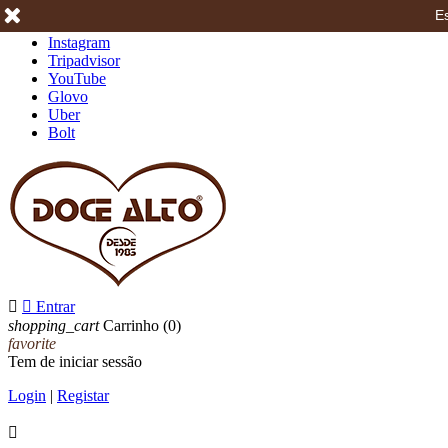
Es
Facebook
Instagram
Tripadvisor
YouTube
Glovo
Uber
Bolt


Entrar
shopping_cart
Carrinho
(0)
favorite
Tem de iniciar sessão
Login
|
Registar
