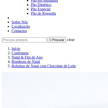
Pão em Miniatura
Pão Dietético
Pão Especial
Pão de Regueifa
Sobre Nós
Localização
Contactos
close

Procurar
Início
Confeitaria
Natal & Fim de Ano
Bombons de Natal
Bolinhas de Natal com Chocolate de Leite