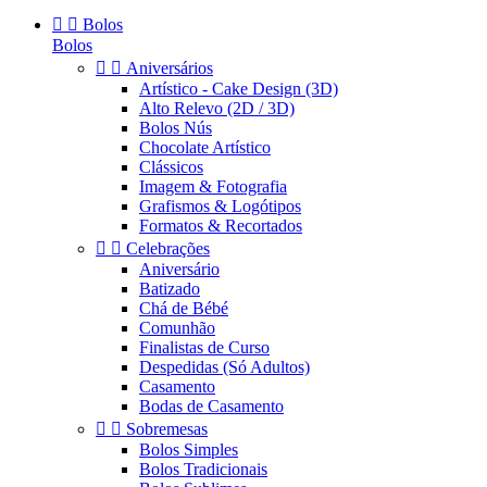


Bolos
Bolos


Aniversários
Artístico - Cake Design (3D)
Alto Relevo (2D / 3D)
Bolos Nús
Chocolate Artístico
Clássicos
Imagem & Fotografia
Grafismos & Logótipos
Formatos & Recortados


Celebrações
Aniversário
Batizado
Chá de Bébé
Comunhão
Finalistas de Curso
Despedidas (Só Adultos)
Casamento
Bodas de Casamento


Sobremesas
Bolos Simples
Bolos Tradicionais