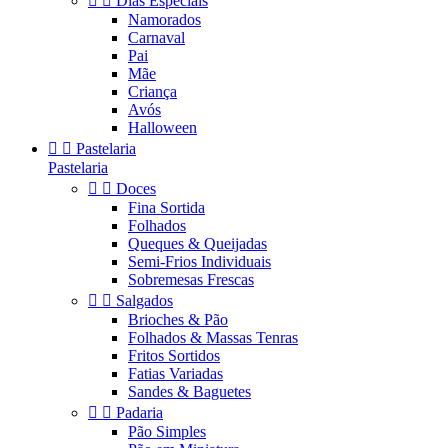


Dias Especiais
Namorados
Carnaval
Pai
Mãe
Criança
Avós
Halloween


Pastelaria
Pastelaria


Doces
Fina Sortida
Folhados
Queques & Queijadas
Semi-Frios Individuais
Sobremesas Frescas


Salgados
Brioches & Pão
Folhados & Massas Tenras
Fritos Sortidos
Fatias Variadas
Sandes & Baguetes


Padaria
Pão Simples