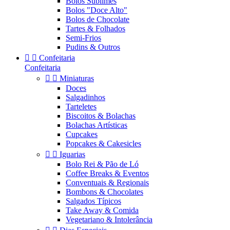
Bolos Sublimes
Bolos "Doce Alto"
Bolos de Chocolate
Tartes & Folhados
Semi-Frios
Pudins & Outros


Confeitaria
Confeitaria


Miniaturas
Doces
Salgadinhos
Tarteletes
Biscoitos & Bolachas
Bolachas Artísticas
Cupcakes
Popcakes & Cakesicles


Iguarias
Bolo Rei & Pão de Ló
Coffee Breaks & Eventos
Conventuais & Regionais
Bombons & Chocolates
Salgados Típicos
Take Away & Comida
Vegetariano & Intolerância