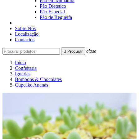
Pão em Miniatura
Pão Dietético
Pão Especial
Pão de Regueifa
Sobre Nós
Localização
Contactos
close

Procurar
Início
Confeitaria
Iguarias
Bombons & Chocolates
Cupcake Ananás