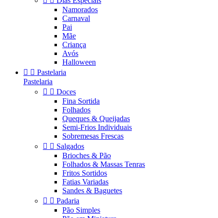


Dias Especiais
Namorados
Carnaval
Pai
Mãe
Criança
Avós
Halloween


Pastelaria
Pastelaria


Doces
Fina Sortida
Folhados
Queques & Queijadas
Semi-Frios Individuais
Sobremesas Frescas


Salgados
Brioches & Pão
Folhados & Massas Tenras
Fritos Sortidos
Fatias Variadas
Sandes & Baguetes


Padaria
Pão Simples