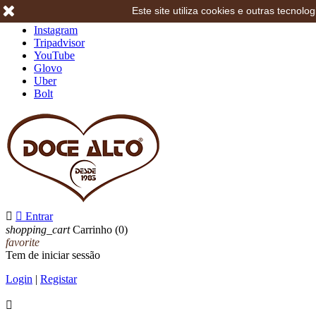
Este site utiliza cookies e outras tecno
Facebook
Instagram
Tripadvisor
YouTube
Glovo
Uber
Bolt


Entrar
shopping_cart
Carrinho
(0)
favorite
Tem de iniciar sessão
Login
|
Registar
