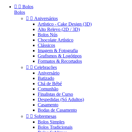


Bolos
Bolos


Aniversários
Artístico - Cake Design (3D)
Alto Relevo (2D / 3D)
Bolos Nús
Chocolate Artístico
Clássicos
Imagem & Fotografia
Grafismos & Logótipos
Formatos & Recortados


Celebrações
Aniversário
Batizado
Chá de Bébé
Comunhão
Finalistas de Curso
Despedidas (Só Adultos)
Casamento
Bodas de Casamento


Sobremesas
Bolos Simples
Bolos Tradicionais