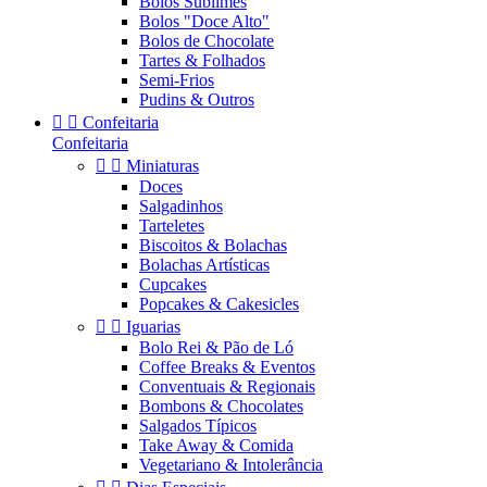
Bolos Sublimes
Bolos "Doce Alto"
Bolos de Chocolate
Tartes & Folhados
Semi-Frios
Pudins & Outros


Confeitaria
Confeitaria


Miniaturas
Doces
Salgadinhos
Tarteletes
Biscoitos & Bolachas
Bolachas Artísticas
Cupcakes
Popcakes & Cakesicles


Iguarias
Bolo Rei & Pão de Ló
Coffee Breaks & Eventos
Conventuais & Regionais
Bombons & Chocolates
Salgados Típicos
Take Away & Comida
Vegetariano & Intolerância