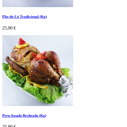
Pão-de-Ló Tradicional (Kg)
Preço
25,90 €
Peru Assado Recheado (Kg)
Preço
25,90 €