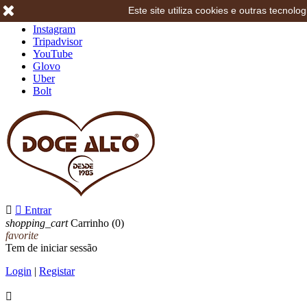
Este site utiliza cookies e outras tecno
Facebook
Instagram
Tripadvisor
YouTube
Glovo
Uber
Bolt


Entrar
shopping_cart
Carrinho
(0)
favorite
Tem de iniciar sessão
Login
|
Registar
