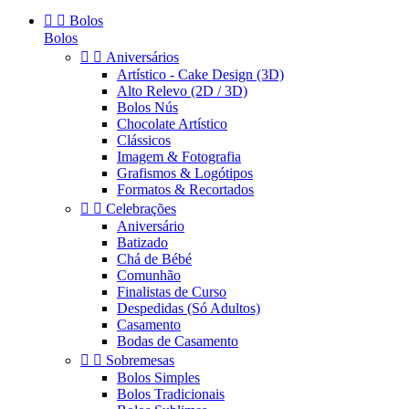


Bolos
Bolos


Aniversários
Artístico - Cake Design (3D)
Alto Relevo (2D / 3D)
Bolos Nús
Chocolate Artístico
Clássicos
Imagem & Fotografia
Grafismos & Logótipos
Formatos & Recortados


Celebrações
Aniversário
Batizado
Chá de Bébé
Comunhão
Finalistas de Curso
Despedidas (Só Adultos)
Casamento
Bodas de Casamento


Sobremesas
Bolos Simples
Bolos Tradicionais