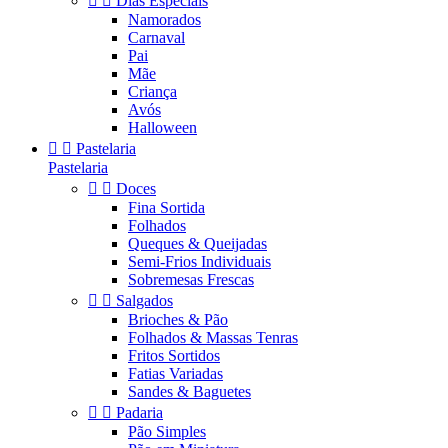


Dias Especiais
Namorados
Carnaval
Pai
Mãe
Criança
Avós
Halloween


Pastelaria
Pastelaria


Doces
Fina Sortida
Folhados
Queques & Queijadas
Semi-Frios Individuais
Sobremesas Frescas


Salgados
Brioches & Pão
Folhados & Massas Tenras
Fritos Sortidos
Fatias Variadas
Sandes & Baguetes


Padaria
Pão Simples