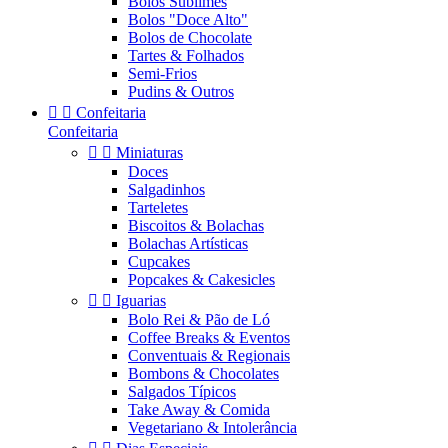
Bolos Sublimes
Bolos "Doce Alto"
Bolos de Chocolate
Tartes & Folhados
Semi-Frios
Pudins & Outros


Confeitaria
Confeitaria


Miniaturas
Doces
Salgadinhos
Tarteletes
Biscoitos & Bolachas
Bolachas Artísticas
Cupcakes
Popcakes & Cakesicles


Iguarias
Bolo Rei & Pão de Ló
Coffee Breaks & Eventos
Conventuais & Regionais
Bombons & Chocolates
Salgados Típicos
Take Away & Comida
Vegetariano & Intolerância