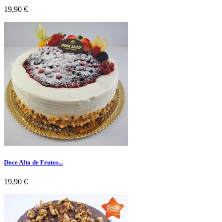
Preço
19,90 €
Doce Alto de Frutos...
Preço
19,90 €