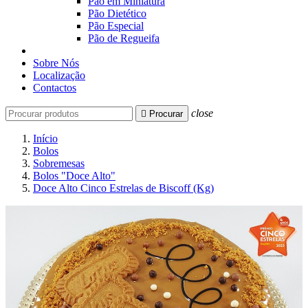
Pão em Miniatura
Pão Dietético
Pão Especial
Pão de Regueifa
Sobre Nós
Localização
Contactos
close

Procurar
Início
Bolos
Sobremesas
Bolos "Doce Alto"
Doce Alto Cinco Estrelas de Biscoff (Kg)