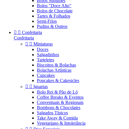
Bolos Sublimes
Bolos "Doce Alto"
Bolos de Chocolate
Tartes & Folhados
Semi-Frios
Pudins & Outros


Confeitaria
Confeitaria


Miniaturas
Doces
Salgadinhos
Tarteletes
Biscoitos & Bolachas
Bolachas Artísticas
Cupcakes
Popcakes & Cakesicles


Iguarias
Bolo Rei & Pão de Ló
Coffee Breaks & Eventos
Conventuais & Regionais
Bombons & Chocolates
Salgados Típicos
Take Away & Comida
Vegetariano & Intolerância