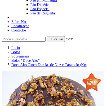
Pão em Miniatura
Pão Dietético
Pão Especial
Pão de Regueifa
Sobre Nós
Localização
Contactos
close

Procurar
Início
Bolos
Sobremesas
Bolos "Doce Alto"
Doce Alto Cinco Estrelas de Noz e Caramelo (Kg)