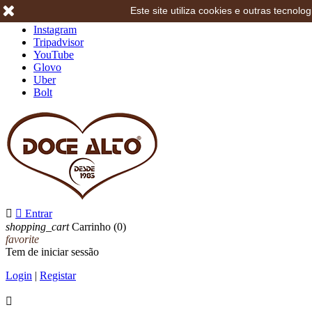
Este site utiliza cookies e outras tecno
Facebook
Instagram
Tripadvisor
YouTube
Glovo
Uber
Bolt


Entrar
shopping_cart
Carrinho
(0)
favorite
Tem de iniciar sessão
Login
|
Registar
