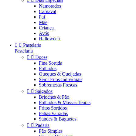


Dias Especiais
Namorados
Carnaval
Pai
Mãe
Criança
Avós
Halloween


Pastelaria
Pastelaria


Doces
Fina Sortida
Folhados
Queques & Queijadas
Semi-Frios Individuais
Sobremesas Frescas


Salgados
Brioches & Pão
Folhados & Massas Tenras
Fritos Sortidos
Fatias Variadas
Sandes & Baguetes


Padaria
Pão Simples