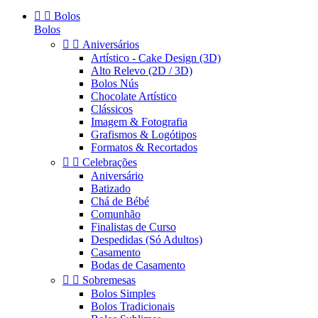


Bolos
Bolos


Aniversários
Artístico - Cake Design (3D)
Alto Relevo (2D / 3D)
Bolos Nús
Chocolate Artístico
Clássicos
Imagem & Fotografia
Grafismos & Logótipos
Formatos & Recortados


Celebrações
Aniversário
Batizado
Chá de Bébé
Comunhão
Finalistas de Curso
Despedidas (Só Adultos)
Casamento
Bodas de Casamento


Sobremesas
Bolos Simples
Bolos Tradicionais