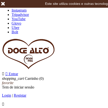
Este site utiliza cookies e outras tecno
Facebook
Instagram
Tripadvisor
YouTube
Glovo
Uber
Bolt


Entrar
shopping_cart
Carrinho
(0)
favorite
Tem de iniciar sessão
Login
|
Registar
