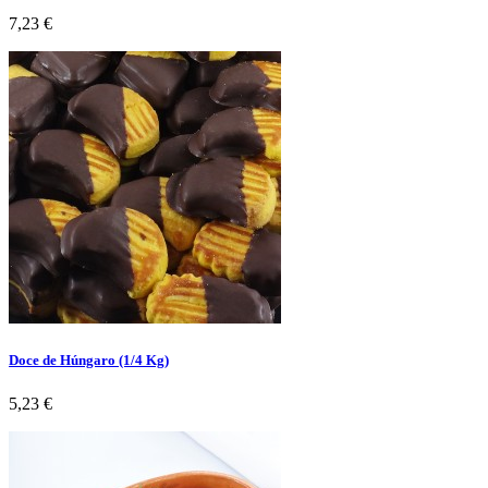
Preço
7,23 €
Doce de Húngaro (1/4 Kg)
Preço
5,23 €