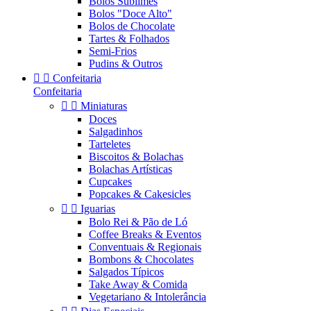
Bolos Sublimes
Bolos "Doce Alto"
Bolos de Chocolate
Tartes & Folhados
Semi-Frios
Pudins & Outros


Confeitaria
Confeitaria


Miniaturas
Doces
Salgadinhos
Tarteletes
Biscoitos & Bolachas
Bolachas Artísticas
Cupcakes
Popcakes & Cakesicles


Iguarias
Bolo Rei & Pão de Ló
Coffee Breaks & Eventos
Conventuais & Regionais
Bombons & Chocolates
Salgados Típicos
Take Away & Comida
Vegetariano & Intolerância