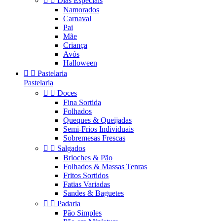


Dias Especiais
Namorados
Carnaval
Pai
Mãe
Criança
Avós
Halloween


Pastelaria
Pastelaria


Doces
Fina Sortida
Folhados
Queques & Queijadas
Semi-Frios Individuais
Sobremesas Frescas


Salgados
Brioches & Pão
Folhados & Massas Tenras
Fritos Sortidos
Fatias Variadas
Sandes & Baguetes


Padaria
Pão Simples