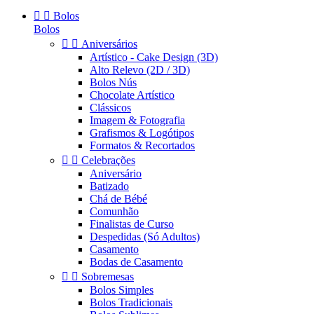


Bolos
Bolos


Aniversários
Artístico - Cake Design (3D)
Alto Relevo (2D / 3D)
Bolos Nús
Chocolate Artístico
Clássicos
Imagem & Fotografia
Grafismos & Logótipos
Formatos & Recortados


Celebrações
Aniversário
Batizado
Chá de Bébé
Comunhão
Finalistas de Curso
Despedidas (Só Adultos)
Casamento
Bodas de Casamento


Sobremesas
Bolos Simples
Bolos Tradicionais