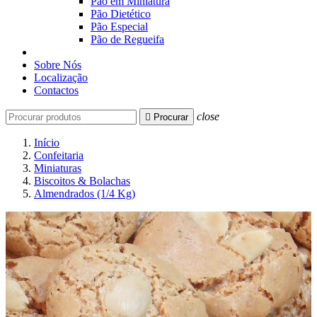
Pão em Miniatura
Pão Dietético
Pão Especial
Pão de Regueifa
Sobre Nós
Localização
Contactos
close

Procurar
Início
Confeitaria
Miniaturas
Biscoitos & Bolachas
Almendrados (1/4 Kg)