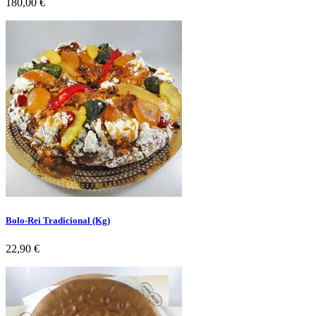
Preço
180,00 €
Bolo-Rei Tradicional (Kg)
Preço
22,90 €