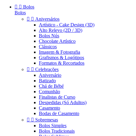


Bolos
Bolos


Aniversários
Artístico - Cake Design (3D)
Alto Relevo (2D / 3D)
Bolos Nús
Chocolate Artístico
Clássicos
Imagem & Fotografia
Grafismos & Logótipos
Formatos & Recortados


Celebrações
Aniversário
Batizado
Chá de Bébé
Comunhão
Finalistas de Curso
Despedidas (Só Adultos)
Casamento
Bodas de Casamento


Sobremesas
Bolos Simples
Bolos Tradicionais