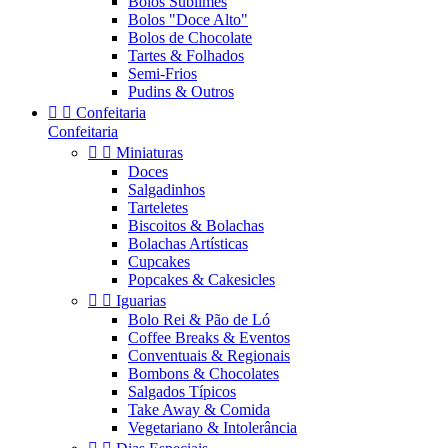
Bolos Sublimes
Bolos "Doce Alto"
Bolos de Chocolate
Tartes & Folhados
Semi-Frios
Pudins & Outros


Confeitaria
Confeitaria


Miniaturas
Doces
Salgadinhos
Tarteletes
Biscoitos & Bolachas
Bolachas Artísticas
Cupcakes
Popcakes & Cakesicles


Iguarias
Bolo Rei & Pão de Ló
Coffee Breaks & Eventos
Conventuais & Regionais
Bombons & Chocolates
Salgados Típicos
Take Away & Comida
Vegetariano & Intolerância