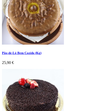
Pão-de-Ló Bem Cozido (Kg)
Preço
25,90 €