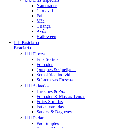


Dias Especiais
Namorados
Carnaval
Pai
Mãe
Criança
Avós
Halloween


Pastelaria
Pastelaria


Doces
Fina Sortida
Folhados
Queques & Queijadas
Semi-Frios Individuais
Sobremesas Frescas


Salgados
Brioches & Pão
Folhados & Massas Tenras
Fritos Sortidos
Fatias Variadas
Sandes & Baguetes


Padaria
Pão Simples