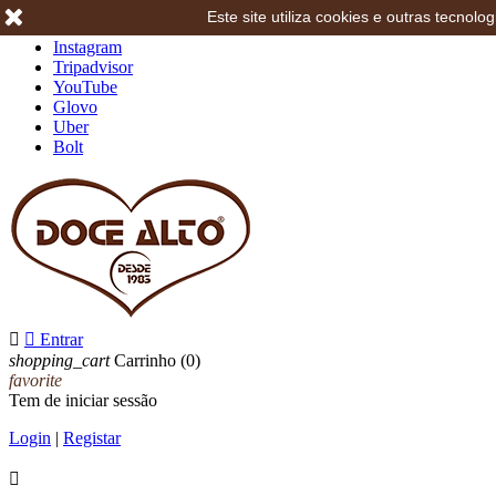
Este site utiliza cookies e outras tecno
Facebook
Instagram
Tripadvisor
YouTube
Glovo
Uber
Bolt


Entrar
shopping_cart
Carrinho
(0)
favorite
Tem de iniciar sessão
Login
|
Registar
