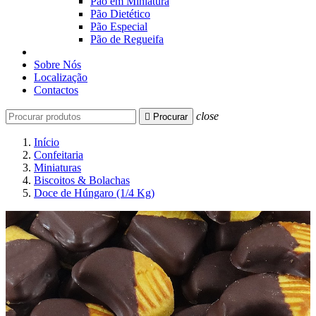
Pão em Miniatura
Pão Dietético
Pão Especial
Pão de Regueifa
Sobre Nós
Localização
Contactos
close

Procurar
Início
Confeitaria
Miniaturas
Biscoitos & Bolachas
Doce de Húngaro (1/4 Kg)