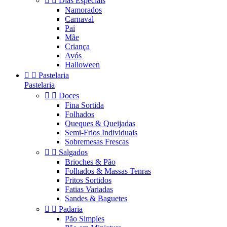


Dias Especiais
Namorados
Carnaval
Pai
Mãe
Criança
Avós
Halloween


Pastelaria
Pastelaria


Doces
Fina Sortida
Folhados
Queques & Queijadas
Semi-Frios Individuais
Sobremesas Frescas


Salgados
Brioches & Pão
Folhados & Massas Tenras
Fritos Sortidos
Fatias Variadas
Sandes & Baguetes


Padaria
Pão Simples