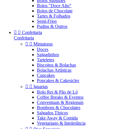
Bolos Sublimes
Bolos "Doce Alto"
Bolos de Chocolate
Tartes & Folhados
Semi-Frios
Pudins & Outros


Confeitaria
Confeitaria


Miniaturas
Doces
Salgadinhos
Tarteletes
Biscoitos & Bolachas
Bolachas Artísticas
Cupcakes
Popcakes & Cakesicles


Iguarias
Bolo Rei & Pão de Ló
Coffee Breaks & Eventos
Conventuais & Regionais
Bombons & Chocolates
Salgados Típicos
Take Away & Comida
Vegetariano & Intolerância