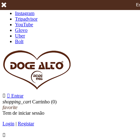
Es
Facebook
Instagram
Tripadvisor
YouTube
Glovo
Uber
Bolt


Entrar
shopping_cart
Carrinho
(0)
favorite
Tem de iniciar sessão
Login
|
Registar
