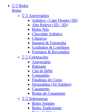


Bolos
Bolos


Aniversários
Artístico - Cake Design (3D)
Alto Relevo (2D / 3D)
Bolos Nús
Chocolate Artístico
Clássicos
Imagem & Fotografia
Grafismos & Logótipos
Formatos & Recortados


Celebrações
Aniversário
Batizado
Chá de Bébé
Comunhão
Finalistas de Curso
Despedidas (Só Adultos)
Casamento
Bodas de Casamento


Sobremesas
Bolos Simples
Bolos Tradicionais