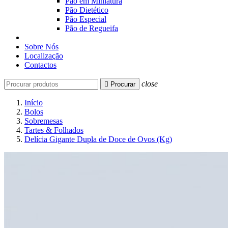
Pão em Miniatura
Pão Dietético
Pão Especial
Pão de Regueifa
Sobre Nós
Localização
Contactos
close

Procurar
Início
Bolos
Sobremesas
Tartes & Folhados
Delícia Gigante Dupla de Doce de Ovos (Kg)