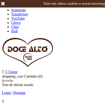
Este site utiliza cookies e outras tecno
Facebook
Instagram
Tripadvisor
YouTube
Glovo
Uber
Bolt


Entrar
shopping_cart
Carrinho
(0)
favorite
Tem de iniciar sessão
Login
|
Registar
