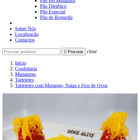
Pão em Miniatura
Pão Dietético
Pão Especial
Pão de Regueifa
Sobre Nós
Localização
Contactos
close

Procurar
Início
Confeitaria
Miniaturas
Tarteletes
Tarteletes com Morango, Natas e Fios de Ovos