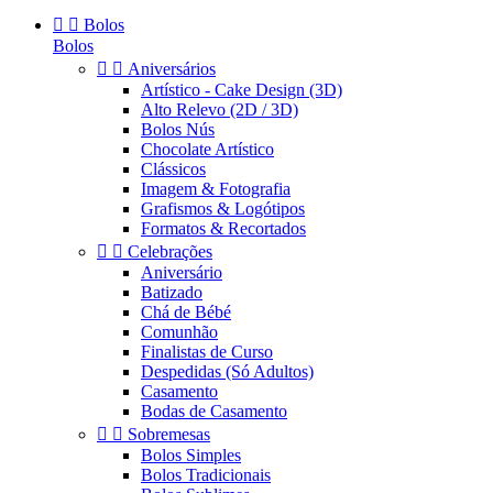


Bolos
Bolos


Aniversários
Artístico - Cake Design (3D)
Alto Relevo (2D / 3D)
Bolos Nús
Chocolate Artístico
Clássicos
Imagem & Fotografia
Grafismos & Logótipos
Formatos & Recortados


Celebrações
Aniversário
Batizado
Chá de Bébé
Comunhão
Finalistas de Curso
Despedidas (Só Adultos)
Casamento
Bodas de Casamento


Sobremesas
Bolos Simples
Bolos Tradicionais