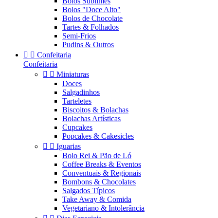
Bolos Sublimes
Bolos "Doce Alto"
Bolos de Chocolate
Tartes & Folhados
Semi-Frios
Pudins & Outros


Confeitaria
Confeitaria


Miniaturas
Doces
Salgadinhos
Tarteletes
Biscoitos & Bolachas
Bolachas Artísticas
Cupcakes
Popcakes & Cakesicles


Iguarias
Bolo Rei & Pão de Ló
Coffee Breaks & Eventos
Conventuais & Regionais
Bombons & Chocolates
Salgados Típicos
Take Away & Comida
Vegetariano & Intolerância