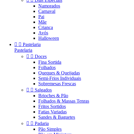


Dias Especiais
Namorados
Carnaval
Pai
Mãe
Criança
Avós
Halloween


Pastelaria
Pastelaria


Doces
Fina Sortida
Folhados
Queques & Queijadas
Semi-Frios Individuais
Sobremesas Frescas


Salgados
Brioches & Pão
Folhados & Massas Tenras
Fritos Sortidos
Fatias Variadas
Sandes & Baguetes


Padaria
Pão Simples