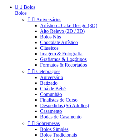


Bolos
Bolos


Aniversários
Artístico - Cake Design (3D)
Alto Relevo (2D / 3D)
Bolos Nús
Chocolate Artístico
Clássicos
Imagem & Fotografia
Grafismos & Logótipos
Formatos & Recortados


Celebrações
Aniversário
Batizado
Chá de Bébé
Comunhão
Finalistas de Curso
Despedidas (Só Adultos)
Casamento
Bodas de Casamento


Sobremesas
Bolos Simples
Bolos Tradicionais