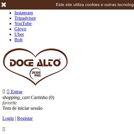
Este site utiliza cookies e outras tecno
Facebook
Instagram
Tripadvisor
YouTube
Glovo
Uber
Bolt


Entrar
shopping_cart
Carrinho
(0)
favorite
Tem de iniciar sessão
Login
|
Registar
