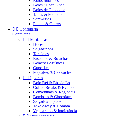
Bolos Sublimes
Bolos "Doce Alto"
Bolos de Chocolate
Tartes & Folhados
Semi-Frios
Pudins & Outros


Confeitaria
Confeitaria


Miniaturas
Doces
Salgadinhos
Tarteletes
Biscoitos & Bolachas
Bolachas Artísticas
Cupcakes
Popcakes & Cakesicles


Iguarias
Bolo Rei & Pão de Ló
Coffee Breaks & Eventos
Conventuais & Regionais
Bombons & Chocolates
Salgados Típicos
Take Away & Comida
Vegetariano & Intolerância