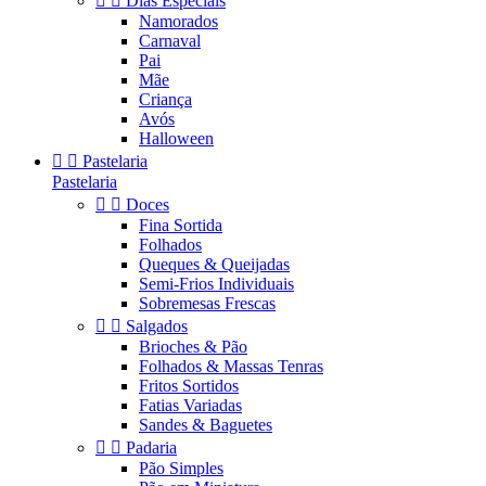


Dias Especiais
Namorados
Carnaval
Pai
Mãe
Criança
Avós
Halloween


Pastelaria
Pastelaria


Doces
Fina Sortida
Folhados
Queques & Queijadas
Semi-Frios Individuais
Sobremesas Frescas


Salgados
Brioches & Pão
Folhados & Massas Tenras
Fritos Sortidos
Fatias Variadas
Sandes & Baguetes


Padaria
Pão Simples