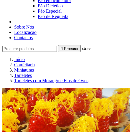
Pão em Miniatura
Pão Dietético
Pão Especial
Pão de Regueifa
Sobre Nós
Localização
Contactos
close

Procurar
Início
Confeitaria
Miniaturas
Tarteletes
Tarteletes com Morango e Fios de Ovos