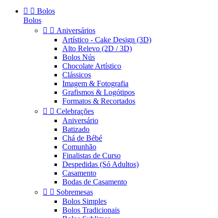


Bolos
Bolos


Aniversários
Artístico - Cake Design (3D)
Alto Relevo (2D / 3D)
Bolos Nús
Chocolate Artístico
Clássicos
Imagem & Fotografia
Grafismos & Logótipos
Formatos & Recortados


Celebrações
Aniversário
Batizado
Chá de Bébé
Comunhão
Finalistas de Curso
Despedidas (Só Adultos)
Casamento
Bodas de Casamento


Sobremesas
Bolos Simples
Bolos Tradicionais