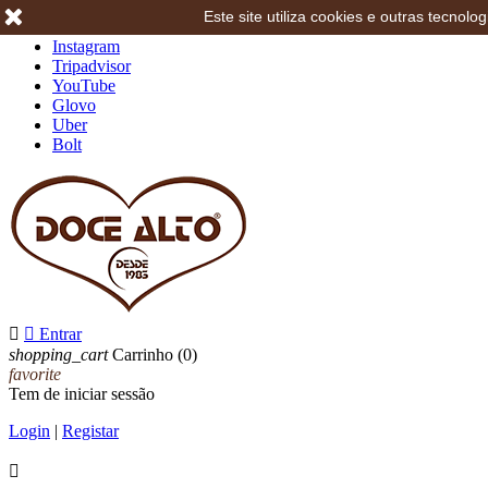
Este site utiliza cookies e outras tecno
Facebook
Instagram
Tripadvisor
YouTube
Glovo
Uber
Bolt


Entrar
shopping_cart
Carrinho
(0)
favorite
Tem de iniciar sessão
Login
|
Registar
