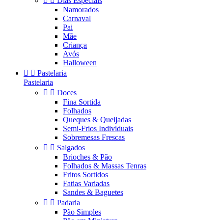


Dias Especiais
Namorados
Carnaval
Pai
Mãe
Criança
Avós
Halloween


Pastelaria
Pastelaria


Doces
Fina Sortida
Folhados
Queques & Queijadas
Semi-Frios Individuais
Sobremesas Frescas


Salgados
Brioches & Pão
Folhados & Massas Tenras
Fritos Sortidos
Fatias Variadas
Sandes & Baguetes


Padaria
Pão Simples