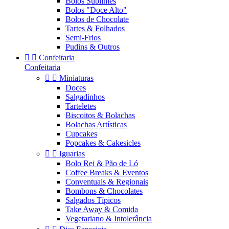
Bolos Sublimes
Bolos "Doce Alto"
Bolos de Chocolate
Tartes & Folhados
Semi-Frios
Pudins & Outros


Confeitaria
Confeitaria


Miniaturas
Doces
Salgadinhos
Tarteletes
Biscoitos & Bolachas
Bolachas Artísticas
Cupcakes
Popcakes & Cakesicles


Iguarias
Bolo Rei & Pão de Ló
Coffee Breaks & Eventos
Conventuais & Regionais
Bombons & Chocolates
Salgados Típicos
Take Away & Comida
Vegetariano & Intolerância