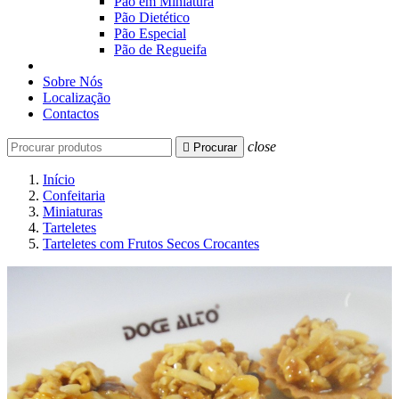
Pão em Miniatura
Pão Dietético
Pão Especial
Pão de Regueifa
Sobre Nós
Localização
Contactos
close

Procurar
Início
Confeitaria
Miniaturas
Tarteletes
Tarteletes com Frutos Secos Crocantes