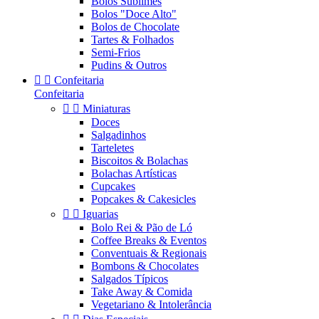
Bolos Sublimes
Bolos "Doce Alto"
Bolos de Chocolate
Tartes & Folhados
Semi-Frios
Pudins & Outros


Confeitaria
Confeitaria


Miniaturas
Doces
Salgadinhos
Tarteletes
Biscoitos & Bolachas
Bolachas Artísticas
Cupcakes
Popcakes & Cakesicles


Iguarias
Bolo Rei & Pão de Ló
Coffee Breaks & Eventos
Conventuais & Regionais
Bombons & Chocolates
Salgados Típicos
Take Away & Comida
Vegetariano & Intolerância