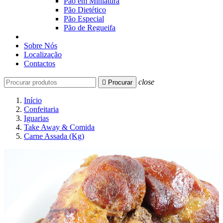
Pão em Miniatura
Pão Dietético
Pão Especial
Pão de Regueifa
Sobre Nós
Localização
Contactos
close

Procurar
Início
Confeitaria
Iguarias
Take Away & Comida
Carne Assada (Kg)