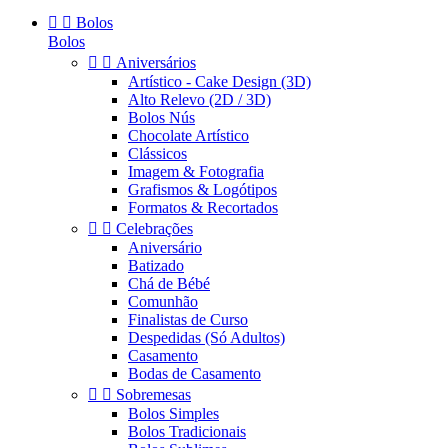


Bolos
Bolos


Aniversários
Artístico - Cake Design (3D)
Alto Relevo (2D / 3D)
Bolos Nús
Chocolate Artístico
Clássicos
Imagem & Fotografia
Grafismos & Logótipos
Formatos & Recortados


Celebrações
Aniversário
Batizado
Chá de Bébé
Comunhão
Finalistas de Curso
Despedidas (Só Adultos)
Casamento
Bodas de Casamento


Sobremesas
Bolos Simples
Bolos Tradicionais