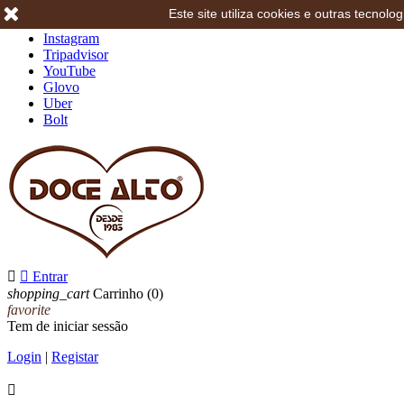
Este site utiliza cookies e outras tecno
Facebook
Instagram
Tripadvisor
YouTube
Glovo
Uber
Bolt


Entrar
shopping_cart
Carrinho
(0)
favorite
Tem de iniciar sessão
Login
|
Registar
