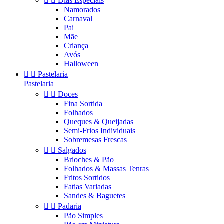


Dias Especiais
Namorados
Carnaval
Pai
Mãe
Criança
Avós
Halloween


Pastelaria
Pastelaria


Doces
Fina Sortida
Folhados
Queques & Queijadas
Semi-Frios Individuais
Sobremesas Frescas


Salgados
Brioches & Pão
Folhados & Massas Tenras
Fritos Sortidos
Fatias Variadas
Sandes & Baguetes


Padaria
Pão Simples