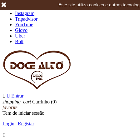
Este site utiliza cookies e outras tecno
Facebook
Instagram
Tripadvisor
YouTube
Glovo
Uber
Bolt


Entrar
shopping_cart
Carrinho
(0)
favorite
Tem de iniciar sessão
Login
|
Registar
