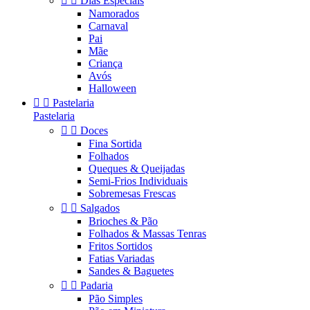


Dias Especiais
Namorados
Carnaval
Pai
Mãe
Criança
Avós
Halloween


Pastelaria
Pastelaria


Doces
Fina Sortida
Folhados
Queques & Queijadas
Semi-Frios Individuais
Sobremesas Frescas


Salgados
Brioches & Pão
Folhados & Massas Tenras
Fritos Sortidos
Fatias Variadas
Sandes & Baguetes


Padaria
Pão Simples