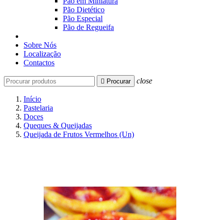
Pão em Miniatura
Pão Dietético
Pão Especial
Pão de Regueifa
Sobre Nós
Localização
Contactos
close

Procurar
Início
Pastelaria
Doces
Queques & Queijadas
Queijada de Frutos Vermelhos (Un)