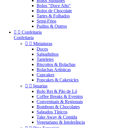
Bolos Sublimes
Bolos "Doce Alto"
Bolos de Chocolate
Tartes & Folhados
Semi-Frios
Pudins & Outros


Confeitaria
Confeitaria


Miniaturas
Doces
Salgadinhos
Tarteletes
Biscoitos & Bolachas
Bolachas Artísticas
Cupcakes
Popcakes & Cakesicles


Iguarias
Bolo Rei & Pão de Ló
Coffee Breaks & Eventos
Conventuais & Regionais
Bombons & Chocolates
Salgados Típicos
Take Away & Comida
Vegetariano & Intolerância