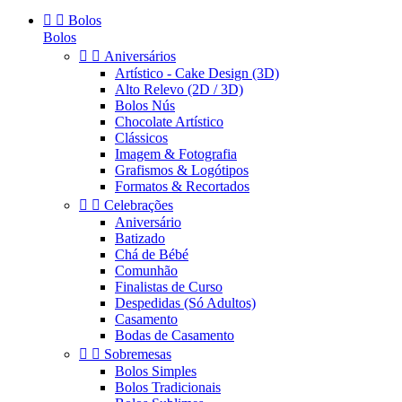


Bolos
Bolos


Aniversários
Artístico - Cake Design (3D)
Alto Relevo (2D / 3D)
Bolos Nús
Chocolate Artístico
Clássicos
Imagem & Fotografia
Grafismos & Logótipos
Formatos & Recortados


Celebrações
Aniversário
Batizado
Chá de Bébé
Comunhão
Finalistas de Curso
Despedidas (Só Adultos)
Casamento
Bodas de Casamento


Sobremesas
Bolos Simples
Bolos Tradicionais