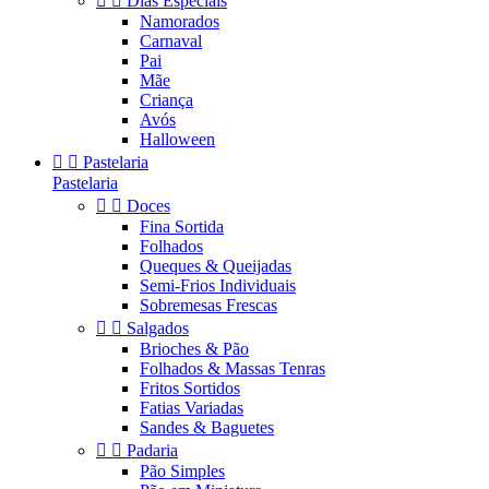


Dias Especiais
Namorados
Carnaval
Pai
Mãe
Criança
Avós
Halloween


Pastelaria
Pastelaria


Doces
Fina Sortida
Folhados
Queques & Queijadas
Semi-Frios Individuais
Sobremesas Frescas


Salgados
Brioches & Pão
Folhados & Massas Tenras
Fritos Sortidos
Fatias Variadas
Sandes & Baguetes


Padaria
Pão Simples