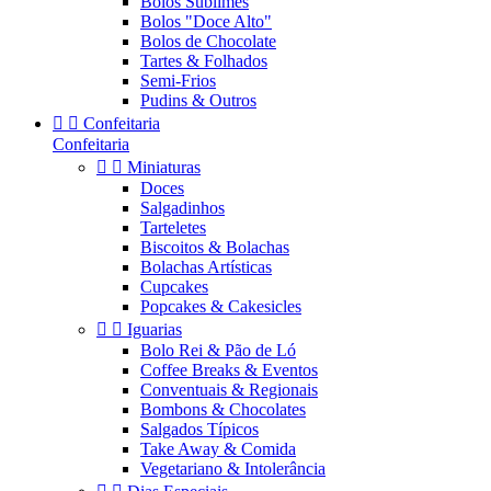
Bolos Sublimes
Bolos "Doce Alto"
Bolos de Chocolate
Tartes & Folhados
Semi-Frios
Pudins & Outros


Confeitaria
Confeitaria


Miniaturas
Doces
Salgadinhos
Tarteletes
Biscoitos & Bolachas
Bolachas Artísticas
Cupcakes
Popcakes & Cakesicles


Iguarias
Bolo Rei & Pão de Ló
Coffee Breaks & Eventos
Conventuais & Regionais
Bombons & Chocolates
Salgados Típicos
Take Away & Comida
Vegetariano & Intolerância