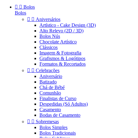


Bolos
Bolos


Aniversários
Artístico - Cake Design (3D)
Alto Relevo (2D / 3D)
Bolos Nús
Chocolate Artístico
Clássicos
Imagem & Fotografia
Grafismos & Logótipos
Formatos & Recortados


Celebrações
Aniversário
Batizado
Chá de Bébé
Comunhão
Finalistas de Curso
Despedidas (Só Adultos)
Casamento
Bodas de Casamento


Sobremesas
Bolos Simples
Bolos Tradicionais