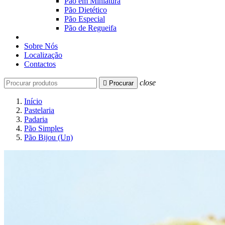
Pão em Miniatura
Pão Dietético
Pão Especial
Pão de Regueifa
Sobre Nós
Localização
Contactos
close

Procurar
Início
Pastelaria
Padaria
Pão Simples
Pão Bijou (Un)