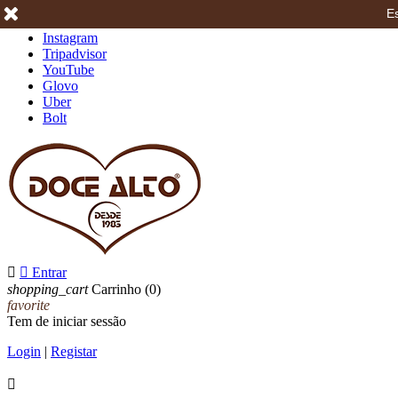
Es
Facebook
Instagram
Tripadvisor
YouTube
Glovo
Uber
Bolt


Entrar
shopping_cart
Carrinho
(0)
favorite
Tem de iniciar sessão
Login
|
Registar
