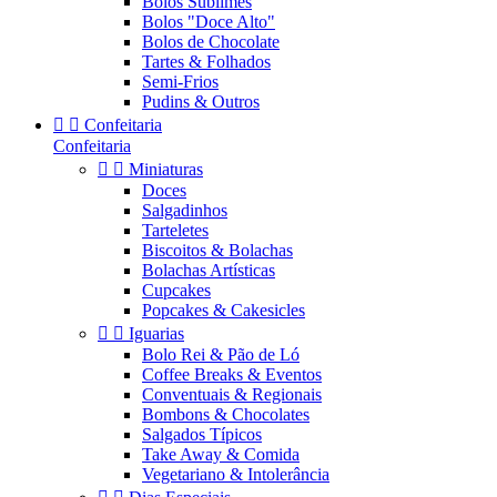
Bolos Sublimes
Bolos "Doce Alto"
Bolos de Chocolate
Tartes & Folhados
Semi-Frios
Pudins & Outros


Confeitaria
Confeitaria


Miniaturas
Doces
Salgadinhos
Tarteletes
Biscoitos & Bolachas
Bolachas Artísticas
Cupcakes
Popcakes & Cakesicles


Iguarias
Bolo Rei & Pão de Ló
Coffee Breaks & Eventos
Conventuais & Regionais
Bombons & Chocolates
Salgados Típicos
Take Away & Comida
Vegetariano & Intolerância