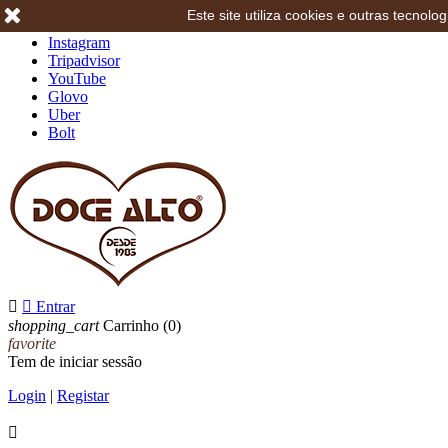
Este site utiliza cookies e outras tecno
Facebook
Instagram
Tripadvisor
YouTube
Glovo
Uber
Bolt


Entrar
shopping_cart
Carrinho
(0)
favorite
Tem de iniciar sessão
Login
|
Registar
