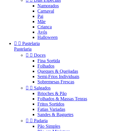


Dias Especiais
Namorados
Carnaval
Pai
Mãe
Criança
Avós
Halloween


Pastelaria
Pastelaria


Doces
Fina Sortida
Folhados
Queques & Queijadas
Semi-Frios Individuais
Sobremesas Frescas


Salgados
Brioches & Pão
Folhados & Massas Tenras
Fritos Sortidos
Fatias Variadas
Sandes & Baguetes


Padaria
Pão Simples