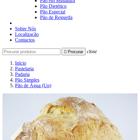
Pão em Miniatura
Pão Dietético
Pão Especial
Pão de Regueifa
Sobre Nós
Localização
Contactos
close

Procurar
Início
Pastelaria
Padaria
Pão Simples
Pão de Água (Un)