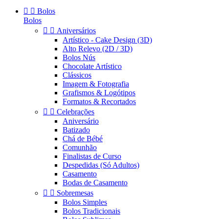


Bolos
Bolos


Aniversários
Artístico - Cake Design (3D)
Alto Relevo (2D / 3D)
Bolos Nús
Chocolate Artístico
Clássicos
Imagem & Fotografia
Grafismos & Logótipos
Formatos & Recortados


Celebrações
Aniversário
Batizado
Chá de Bébé
Comunhão
Finalistas de Curso
Despedidas (Só Adultos)
Casamento
Bodas de Casamento


Sobremesas
Bolos Simples
Bolos Tradicionais