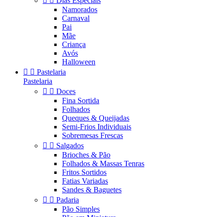


Dias Especiais
Namorados
Carnaval
Pai
Mãe
Criança
Avós
Halloween


Pastelaria
Pastelaria


Doces
Fina Sortida
Folhados
Queques & Queijadas
Semi-Frios Individuais
Sobremesas Frescas


Salgados
Brioches & Pão
Folhados & Massas Tenras
Fritos Sortidos
Fatias Variadas
Sandes & Baguetes


Padaria
Pão Simples