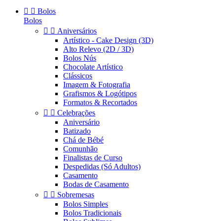


Bolos
Bolos


Aniversários
Artístico - Cake Design (3D)
Alto Relevo (2D / 3D)
Bolos Nús
Chocolate Artístico
Clássicos
Imagem & Fotografia
Grafismos & Logótipos
Formatos & Recortados


Celebrações
Aniversário
Batizado
Chá de Bébé
Comunhão
Finalistas de Curso
Despedidas (Só Adultos)
Casamento
Bodas de Casamento


Sobremesas
Bolos Simples
Bolos Tradicionais