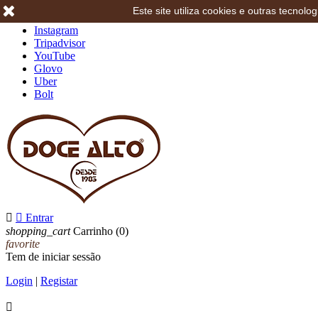
Este site utiliza cookies e outras tecno
Facebook
Instagram
Tripadvisor
YouTube
Glovo
Uber
Bolt


Entrar
shopping_cart
Carrinho
(0)
favorite
Tem de iniciar sessão
Login
|
Registar
