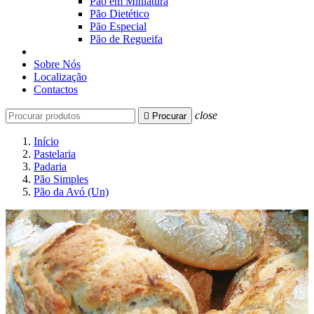
Pão em Miniatura
Pão Dietético
Pão Especial
Pão de Regueifa
Sobre Nós
Localização
Contactos
close

Procurar
Início
Pastelaria
Padaria
Pão Simples
Pão da Avó (Un)