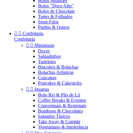
Bolos Sublimes
Bolos "Doce Alto"
Bolos de Chocolate
Tartes & Folhados
Semi-Frios
Pudins & Outros


Confeitaria
Confeitaria


Miniaturas
Doces
Salgadinhos
Tarteletes
Biscoitos & Bolachas
Bolachas Artísticas
Cupcakes
Popcakes & Cakesicles


Iguarias
Bolo Rei & Pão de Ló
Coffee Breaks & Eventos
Conventuais & Regionais
Bombons & Chocolates
Salgados Típicos
Take Away & Comida
Vegetariano & Intolerância