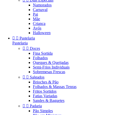


Dias Especiais
Namorados
Carnaval
Pai
Mãe
Criança
Avós
Halloween


Pastelaria
Pastelaria


Doces
Fina Sortida
Folhados
Queques & Queijadas
Semi-Frios Individuais
Sobremesas Frescas


Salgados
Brioches & Pão
Folhados & Massas Tenras
Fritos Sortidos
Fatias Variadas
Sandes & Baguetes


Padaria
Pão Simples