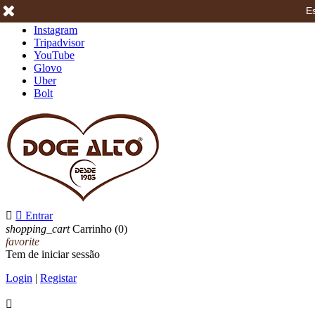
Es
Facebook
Instagram
Tripadvisor
YouTube
Glovo
Uber
Bolt


Entrar
shopping_cart
Carrinho
(0)
favorite
Tem de iniciar sessão
Login
|
Registar
