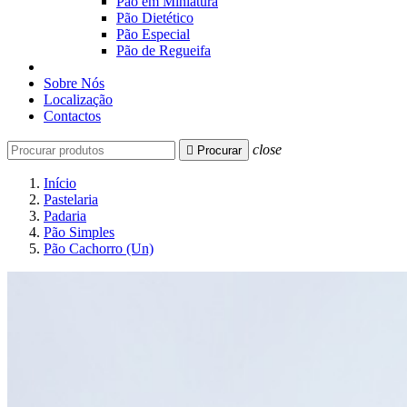
Pão em Miniatura
Pão Dietético
Pão Especial
Pão de Regueifa
Sobre Nós
Localização
Contactos
close

Procurar
Início
Pastelaria
Padaria
Pão Simples
Pão Cachorro (Un)