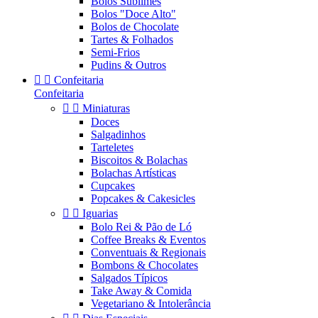
Bolos Sublimes
Bolos "Doce Alto"
Bolos de Chocolate
Tartes & Folhados
Semi-Frios
Pudins & Outros


Confeitaria
Confeitaria


Miniaturas
Doces
Salgadinhos
Tarteletes
Biscoitos & Bolachas
Bolachas Artísticas
Cupcakes
Popcakes & Cakesicles


Iguarias
Bolo Rei & Pão de Ló
Coffee Breaks & Eventos
Conventuais & Regionais
Bombons & Chocolates
Salgados Típicos
Take Away & Comida
Vegetariano & Intolerância