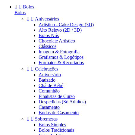


Bolos
Bolos


Aniversários
Artístico - Cake Design (3D)
Alto Relevo (2D / 3D)
Bolos Nús
Chocolate Artístico
Clássicos
Imagem & Fotografia
Grafismos & Logótipos
Formatos & Recortados


Celebrações
Aniversário
Batizado
Chá de Bébé
Comunhão
Finalistas de Curso
Despedidas (Só Adultos)
Casamento
Bodas de Casamento


Sobremesas
Bolos Simples
Bolos Tradicionais