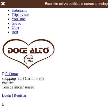
Este site utiliza cookies e outras tecno
Facebook
Instagram
Tripadvisor
YouTube
Glovo
Uber
Bolt


Entrar
shopping_cart
Carrinho
(0)
favorite
Tem de iniciar sessão
Login
|
Registar
