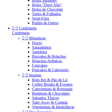
Bolos Sublimes
Bolos "Doce Alto"
Bolos de Chocolate
Tartes & Folhados
Semi-Frios
Pudins & Outros


Confeitaria
Confeitaria


Miniaturas
Doces
Salgadinhos
Tarteletes
Biscoitos & Bolachas
Bolachas Artísticas
Cupcakes
Popcakes & Cakesicles


Iguarias
Bolo Rei & Pão de Ló
Coffee Breaks & Eventos
Conventuais & Regionais
Bombons & Chocolates
Salgados Típicos
Take Away & Comida
Vegetariano & Intolerância