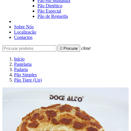
Pão em Miniatura
Pão Dietético
Pão Especial
Pão de Regueifa
Sobre Nós
Localização
Contactos
close

Procurar
Início
Pastelaria
Padaria
Pão Simples
Pão Tigre (Un)