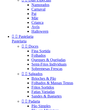


Dias Especiais
Namorados
Carnaval
Pai
Mãe
Criança
Avós
Halloween


Pastelaria
Pastelaria


Doces
Fina Sortida
Folhados
Queques & Queijadas
Semi-Frios Individuais
Sobremesas Frescas


Salgados
Brioches & Pão
Folhados & Massas Tenras
Fritos Sortidos
Fatias Variadas
Sandes & Baguetes


Padaria
Pão Simples