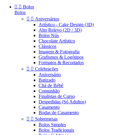


Bolos
Bolos


Aniversários
Artístico - Cake Design (3D)
Alto Relevo (2D / 3D)
Bolos Nús
Chocolate Artístico
Clássicos
Imagem & Fotografia
Grafismos & Logótipos
Formatos & Recortados


Celebrações
Aniversário
Batizado
Chá de Bébé
Comunhão
Finalistas de Curso
Despedidas (Só Adultos)
Casamento
Bodas de Casamento


Sobremesas
Bolos Simples
Bolos Tradicionais