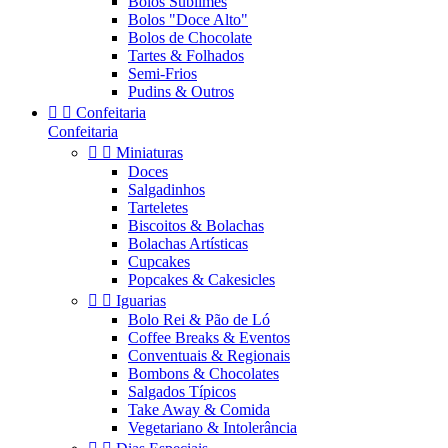
Bolos Sublimes
Bolos "Doce Alto"
Bolos de Chocolate
Tartes & Folhados
Semi-Frios
Pudins & Outros


Confeitaria
Confeitaria


Miniaturas
Doces
Salgadinhos
Tarteletes
Biscoitos & Bolachas
Bolachas Artísticas
Cupcakes
Popcakes & Cakesicles


Iguarias
Bolo Rei & Pão de Ló
Coffee Breaks & Eventos
Conventuais & Regionais
Bombons & Chocolates
Salgados Típicos
Take Away & Comida
Vegetariano & Intolerância