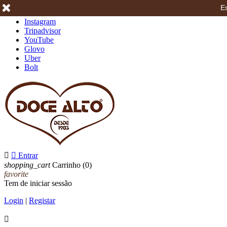
Es
Facebook
Instagram
Tripadvisor
YouTube
Glovo
Uber
Bolt


Entrar
shopping_cart
Carrinho
(0)
favorite
Tem de iniciar sessão
Login
|
Registar
