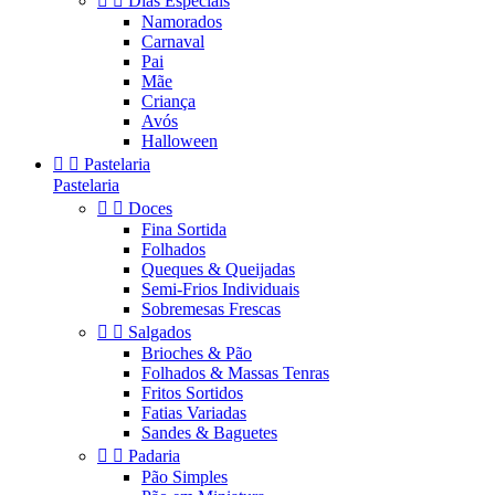


Dias Especiais
Namorados
Carnaval
Pai
Mãe
Criança
Avós
Halloween


Pastelaria
Pastelaria


Doces
Fina Sortida
Folhados
Queques & Queijadas
Semi-Frios Individuais
Sobremesas Frescas


Salgados
Brioches & Pão
Folhados & Massas Tenras
Fritos Sortidos
Fatias Variadas
Sandes & Baguetes


Padaria
Pão Simples