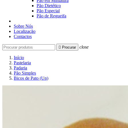
Pão em Miniatura
Pão Dietético
Pão Especial
Pão de Regueifa
Sobre Nós
Localização
Contactos
close

Procurar
Início
Pastelaria
Padaria
Pão Simples
Bicos de Pato (Un)