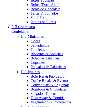
Bolos Sublimes
Bolos "Doce Alto"
Bolos de Chocolate
Tartes & Folhados
Semi-Frios
Pudins & Outros


Confeitaria
Confeitaria


Miniaturas
Doces
Salgadinhos
Tarteletes
Biscoitos & Bolachas
Bolachas Artísticas
Cupcakes
Popcakes & Cakesicles


Iguarias
Bolo Rei & Pão de Ló
Coffee Breaks & Eventos
Conventuais & Regionais
Bombons & Chocolates
Salgados Típicos
Take Away & Comida
Vegetariano & Intolerância