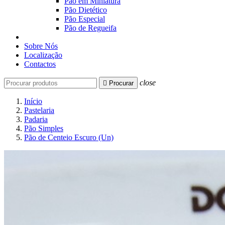
Pão em Miniatura
Pão Dietético
Pão Especial
Pão de Regueifa
Sobre Nós
Localização
Contactos
close

Procurar
Início
Pastelaria
Padaria
Pão Simples
Pão de Centeio Escuro (Un)