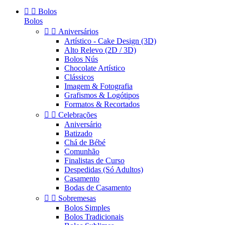


Bolos
Bolos


Aniversários
Artístico - Cake Design (3D)
Alto Relevo (2D / 3D)
Bolos Nús
Chocolate Artístico
Clássicos
Imagem & Fotografia
Grafismos & Logótipos
Formatos & Recortados


Celebrações
Aniversário
Batizado
Chá de Bébé
Comunhão
Finalistas de Curso
Despedidas (Só Adultos)
Casamento
Bodas de Casamento


Sobremesas
Bolos Simples
Bolos Tradicionais