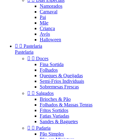


Dias Especiais
Namorados
Carnaval
Pai
Mãe
Criança
Avós
Halloween


Pastelaria
Pastelaria


Doces
Fina Sortida
Folhados
Queques & Queijadas
Semi-Frios Individuais
Sobremesas Frescas


Salgados
Brioches & Pão
Folhados & Massas Tenras
Fritos Sortidos
Fatias Variadas
Sandes & Baguetes


Padaria
Pão Simples