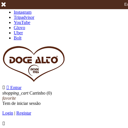
Es
Facebook
Instagram
Tripadvisor
YouTube
Glovo
Uber
Bolt


Entrar
shopping_cart
Carrinho
(0)
favorite
Tem de iniciar sessão
Login
|
Registar
