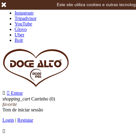
Este site utiliza cookies e outras tecno
Facebook
Instagram
Tripadvisor
YouTube
Glovo
Uber
Bolt


Entrar
shopping_cart
Carrinho
(0)
favorite
Tem de iniciar sessão
Login
|
Registar
