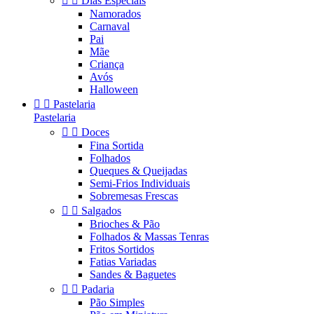


Dias Especiais
Namorados
Carnaval
Pai
Mãe
Criança
Avós
Halloween


Pastelaria
Pastelaria


Doces
Fina Sortida
Folhados
Queques & Queijadas
Semi-Frios Individuais
Sobremesas Frescas


Salgados
Brioches & Pão
Folhados & Massas Tenras
Fritos Sortidos
Fatias Variadas
Sandes & Baguetes


Padaria
Pão Simples