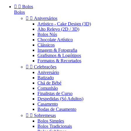


Bolos
Bolos


Aniversários
Artístico - Cake Design (3D)
Alto Relevo (2D / 3D)
Bolos Nús
Chocolate Artístico
Clássicos
Imagem & Fotografia
Grafismos & Logótipos
Formatos & Recortados


Celebrações
Aniversário
Batizado
Chá de Bébé
Comunhão
Finalistas de Curso
Despedidas (Só Adultos)
Casamento
Bodas de Casamento


Sobremesas
Bolos Simples
Bolos Tradicionais