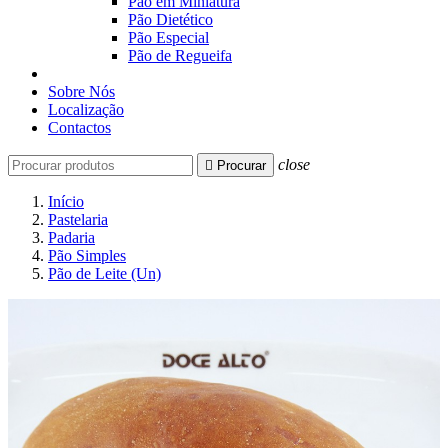
Pão em Miniatura
Pão Dietético
Pão Especial
Pão de Regueifa
Sobre Nós
Localização
Contactos
close

Procurar
Início
Pastelaria
Padaria
Pão Simples
Pão de Leite (Un)