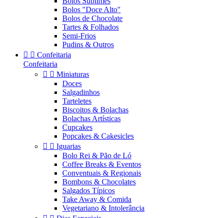
Bolos Sublimes
Bolos "Doce Alto"
Bolos de Chocolate
Tartes & Folhados
Semi-Frios
Pudins & Outros


Confeitaria
Confeitaria


Miniaturas
Doces
Salgadinhos
Tarteletes
Biscoitos & Bolachas
Bolachas Artísticas
Cupcakes
Popcakes & Cakesicles


Iguarias
Bolo Rei & Pão de Ló
Coffee Breaks & Eventos
Conventuais & Regionais
Bombons & Chocolates
Salgados Típicos
Take Away & Comida
Vegetariano & Intolerância