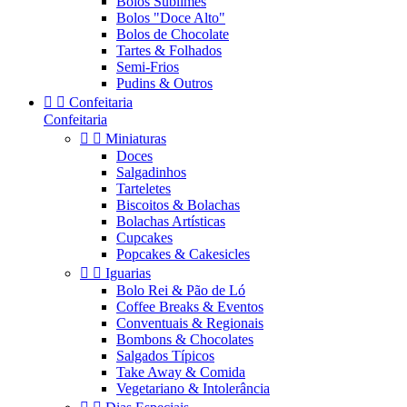
Bolos Sublimes
Bolos "Doce Alto"
Bolos de Chocolate
Tartes & Folhados
Semi-Frios
Pudins & Outros


Confeitaria
Confeitaria


Miniaturas
Doces
Salgadinhos
Tarteletes
Biscoitos & Bolachas
Bolachas Artísticas
Cupcakes
Popcakes & Cakesicles


Iguarias
Bolo Rei & Pão de Ló
Coffee Breaks & Eventos
Conventuais & Regionais
Bombons & Chocolates
Salgados Típicos
Take Away & Comida
Vegetariano & Intolerância