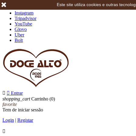
Este site utiliza cookies e outras tecno
Facebook
Instagram
Tripadvisor
YouTube
Glovo
Uber
Bolt


Entrar
shopping_cart
Carrinho
(0)
favorite
Tem de iniciar sessão
Login
|
Registar
