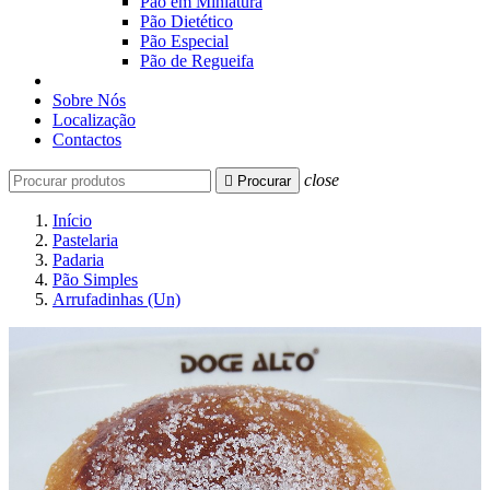
Pão em Miniatura
Pão Dietético
Pão Especial
Pão de Regueifa
Sobre Nós
Localização
Contactos
close

Procurar
Início
Pastelaria
Padaria
Pão Simples
Arrufadinhas (Un)