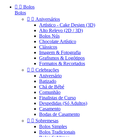


Bolos
Bolos


Aniversários
Artístico - Cake Design (3D)
Alto Relevo (2D / 3D)
Bolos Nús
Chocolate Artístico
Clássicos
Imagem & Fotografia
Grafismos & Logótipos
Formatos & Recortados


Celebrações
Aniversário
Batizado
Chá de Bébé
Comunhão
Finalistas de Curso
Despedidas (Só Adultos)
Casamento
Bodas de Casamento


Sobremesas
Bolos Simples
Bolos Tradicionais