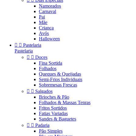


Dias Especiais
Namorados
Carnaval
Pai
Mãe
Criança
Avós
Halloween


Pastelaria
Pastelaria


Doces
Fina Sortida
Folhados
Queques & Queijadas
Semi-Frios Individuais
Sobremesas Frescas


Salgados
Brioches & Pão
Folhados & Massas Tenras
Fritos Sortidos
Fatias Variadas
Sandes & Baguetes


Padaria
Pão Simples