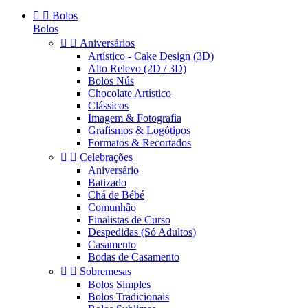


Bolos
Bolos


Aniversários
Artístico - Cake Design (3D)
Alto Relevo (2D / 3D)
Bolos Nús
Chocolate Artístico
Clássicos
Imagem & Fotografia
Grafismos & Logótipos
Formatos & Recortados


Celebrações
Aniversário
Batizado
Chá de Bébé
Comunhão
Finalistas de Curso
Despedidas (Só Adultos)
Casamento
Bodas de Casamento


Sobremesas
Bolos Simples
Bolos Tradicionais