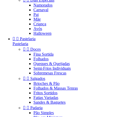


Dias Especiais
Namorados
Carnaval
Pai
Mãe
Criança
Avós
Halloween


Pastelaria
Pastelaria


Doces
Fina Sortida
Folhados
Queques & Queijadas
Semi-Frios Individuais
Sobremesas Frescas


Salgados
Brioches & Pão
Folhados & Massas Tenras
Fritos Sortidos
Fatias Variadas
Sandes & Baguetes


Padaria
Pão Simples