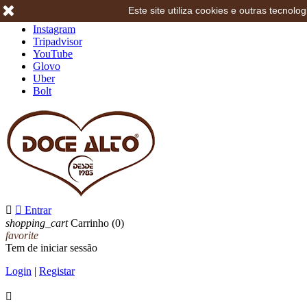
Este site utiliza cookies e outras tecno
Facebook
Instagram
Tripadvisor
YouTube
Glovo
Uber
Bolt


Entrar
shopping_cart
Carrinho
(0)
favorite
Tem de iniciar sessão
Login
|
Registar
