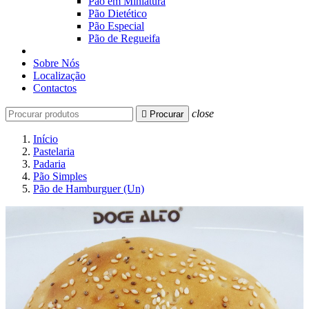
Pão em Miniatura
Pão Dietético
Pão Especial
Pão de Regueifa
Sobre Nós
Localização
Contactos
close

Procurar
Início
Pastelaria
Padaria
Pão Simples
Pão de Hamburguer (Un)