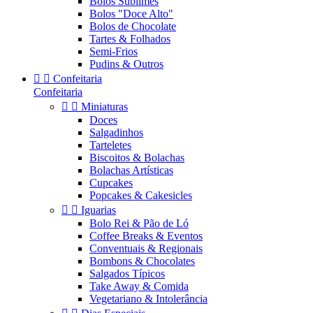
Bolos Sublimes
Bolos "Doce Alto"
Bolos de Chocolate
Tartes & Folhados
Semi-Frios
Pudins & Outros


Confeitaria
Confeitaria


Miniaturas
Doces
Salgadinhos
Tarteletes
Biscoitos & Bolachas
Bolachas Artísticas
Cupcakes
Popcakes & Cakesicles


Iguarias
Bolo Rei & Pão de Ló
Coffee Breaks & Eventos
Conventuais & Regionais
Bombons & Chocolates
Salgados Típicos
Take Away & Comida
Vegetariano & Intolerância