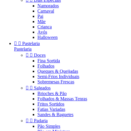


Dias Especiais
Namorados
Carnaval
Pai
Mãe
Criança
Avós
Halloween


Pastelaria
Pastelaria


Doces
Fina Sortida
Folhados
Queques & Queijadas
Semi-Frios Individuais
Sobremesas Frescas


Salgados
Brioches & Pão
Folhados & Massas Tenras
Fritos Sortidos
Fatias Variadas
Sandes & Baguetes


Padaria
Pão Simples