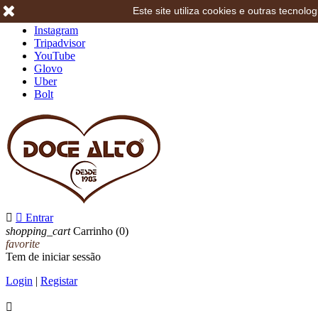
Este site utiliza cookies e outras tecno
Facebook
Instagram
Tripadvisor
YouTube
Glovo
Uber
Bolt


Entrar
shopping_cart
Carrinho
(0)
favorite
Tem de iniciar sessão
Login
|
Registar
