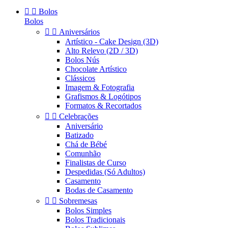


Bolos
Bolos


Aniversários
Artístico - Cake Design (3D)
Alto Relevo (2D / 3D)
Bolos Nús
Chocolate Artístico
Clássicos
Imagem & Fotografia
Grafismos & Logótipos
Formatos & Recortados


Celebrações
Aniversário
Batizado
Chá de Bébé
Comunhão
Finalistas de Curso
Despedidas (Só Adultos)
Casamento
Bodas de Casamento


Sobremesas
Bolos Simples
Bolos Tradicionais