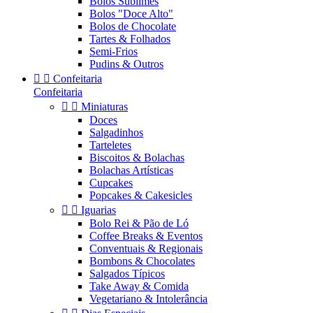
Bolos Sublimes
Bolos "Doce Alto"
Bolos de Chocolate
Tartes & Folhados
Semi-Frios
Pudins & Outros


Confeitaria
Confeitaria


Miniaturas
Doces
Salgadinhos
Tarteletes
Biscoitos & Bolachas
Bolachas Artísticas
Cupcakes
Popcakes & Cakesicles


Iguarias
Bolo Rei & Pão de Ló
Coffee Breaks & Eventos
Conventuais & Regionais
Bombons & Chocolates
Salgados Típicos
Take Away & Comida
Vegetariano & Intolerância