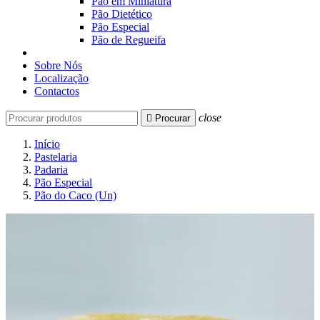
Pão em Miniatura
Pão Dietético
Pão Especial
Pão de Regueifa
Sobre Nós
Localização
Contactos
close

Procurar
Início
Pastelaria
Padaria
Pão Especial
Pão do Caco (Un)