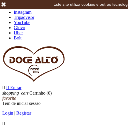
Este site utiliza cookies e outras tecno
Facebook
Instagram
Tripadvisor
YouTube
Glovo
Uber
Bolt


Entrar
shopping_cart
Carrinho
(0)
favorite
Tem de iniciar sessão
Login
|
Registar
