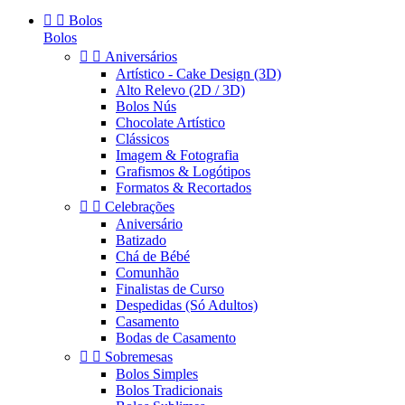


Bolos
Bolos


Aniversários
Artístico - Cake Design (3D)
Alto Relevo (2D / 3D)
Bolos Nús
Chocolate Artístico
Clássicos
Imagem & Fotografia
Grafismos & Logótipos
Formatos & Recortados


Celebrações
Aniversário
Batizado
Chá de Bébé
Comunhão
Finalistas de Curso
Despedidas (Só Adultos)
Casamento
Bodas de Casamento


Sobremesas
Bolos Simples
Bolos Tradicionais