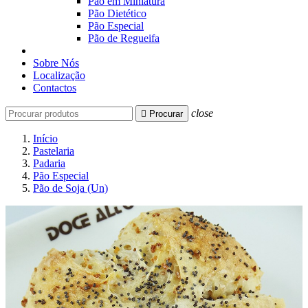
Pão em Miniatura
Pão Dietético
Pão Especial
Pão de Regueifa
Sobre Nós
Localização
Contactos
close

Procurar
Início
Pastelaria
Padaria
Pão Especial
Pão de Soja (Un)