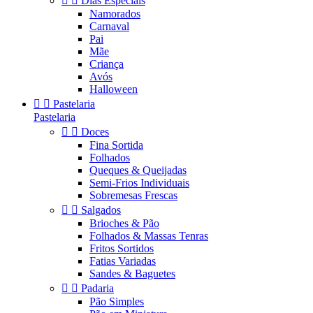


Dias Especiais
Namorados
Carnaval
Pai
Mãe
Criança
Avós
Halloween


Pastelaria
Pastelaria


Doces
Fina Sortida
Folhados
Queques & Queijadas
Semi-Frios Individuais
Sobremesas Frescas


Salgados
Brioches & Pão
Folhados & Massas Tenras
Fritos Sortidos
Fatias Variadas
Sandes & Baguetes


Padaria
Pão Simples