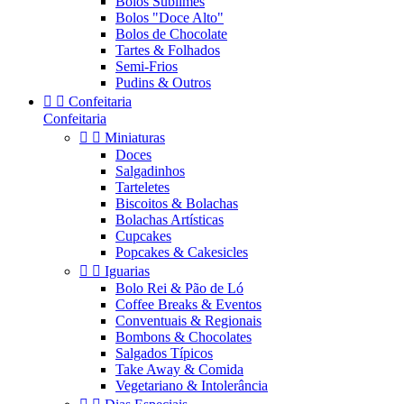
Bolos Sublimes
Bolos "Doce Alto"
Bolos de Chocolate
Tartes & Folhados
Semi-Frios
Pudins & Outros


Confeitaria
Confeitaria


Miniaturas
Doces
Salgadinhos
Tarteletes
Biscoitos & Bolachas
Bolachas Artísticas
Cupcakes
Popcakes & Cakesicles


Iguarias
Bolo Rei & Pão de Ló
Coffee Breaks & Eventos
Conventuais & Regionais
Bombons & Chocolates
Salgados Típicos
Take Away & Comida
Vegetariano & Intolerância