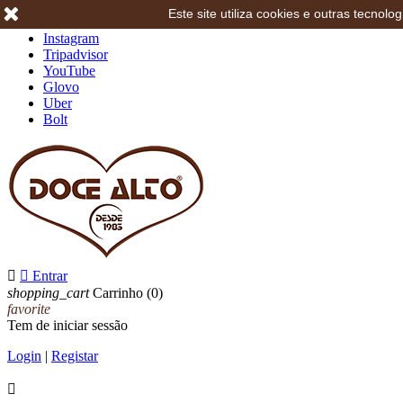
Este site utiliza cookies e outras tecno
Facebook
Instagram
Tripadvisor
YouTube
Glovo
Uber
Bolt


Entrar
shopping_cart
Carrinho
(0)
favorite
Tem de iniciar sessão
Login
|
Registar
