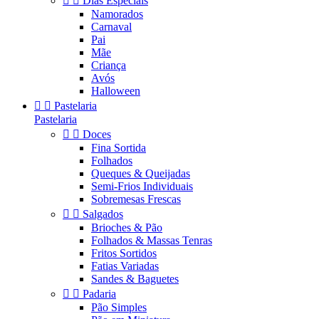


Dias Especiais
Namorados
Carnaval
Pai
Mãe
Criança
Avós
Halloween


Pastelaria
Pastelaria


Doces
Fina Sortida
Folhados
Queques & Queijadas
Semi-Frios Individuais
Sobremesas Frescas


Salgados
Brioches & Pão
Folhados & Massas Tenras
Fritos Sortidos
Fatias Variadas
Sandes & Baguetes


Padaria
Pão Simples