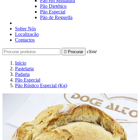
Pão em Miniatura
Pão Dietético
Pão Especial
Pão de Regueifa
Sobre Nós
Localização
Contactos
close

Procurar
Início
Pastelaria
Padaria
Pão Especial
Pão Rústico Especial (Kg)