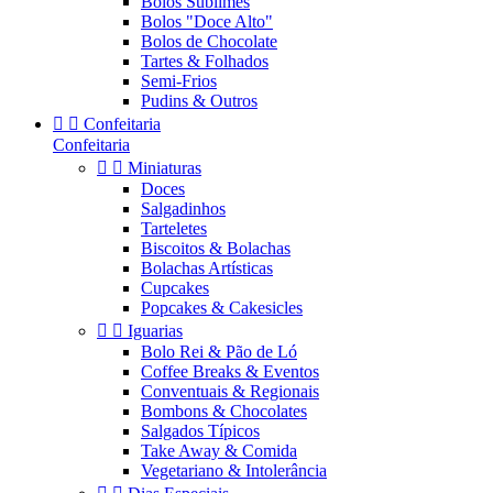
Bolos Sublimes
Bolos "Doce Alto"
Bolos de Chocolate
Tartes & Folhados
Semi-Frios
Pudins & Outros


Confeitaria
Confeitaria


Miniaturas
Doces
Salgadinhos
Tarteletes
Biscoitos & Bolachas
Bolachas Artísticas
Cupcakes
Popcakes & Cakesicles


Iguarias
Bolo Rei & Pão de Ló
Coffee Breaks & Eventos
Conventuais & Regionais
Bombons & Chocolates
Salgados Típicos
Take Away & Comida
Vegetariano & Intolerância