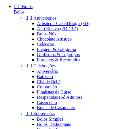


Bolos
Bolos


Aniversários
Artístico - Cake Design (3D)
Alto Relevo (2D / 3D)
Bolos Nús
Chocolate Artístico
Clássicos
Imagem & Fotografia
Grafismos & Logótipos
Formatos & Recortados


Celebrações
Aniversário
Batizado
Chá de Bébé
Comunhão
Finalistas de Curso
Despedidas (Só Adultos)
Casamento
Bodas de Casamento


Sobremesas
Bolos Simples
Bolos Tradicionais